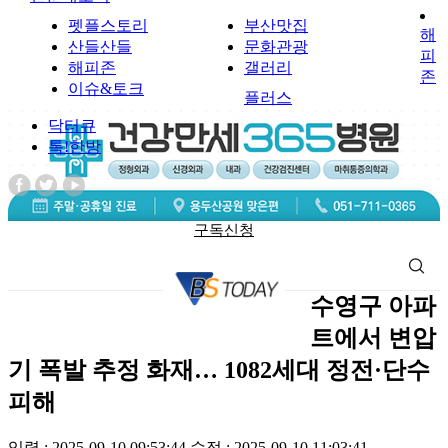
펫플스토리
부산맛집
해
산들산들
문화관광
피
해피존
갤러리
존
이슈&토크
플러스
닥터큐
톡!한방
구독신청
수영구 아파
트에서 변압
기 폭발 추정 화재… 1082세대 정전·단수
피해
입력 : 2025-09-10 09:53:44
수정 : 2025-09-10 11:03:41