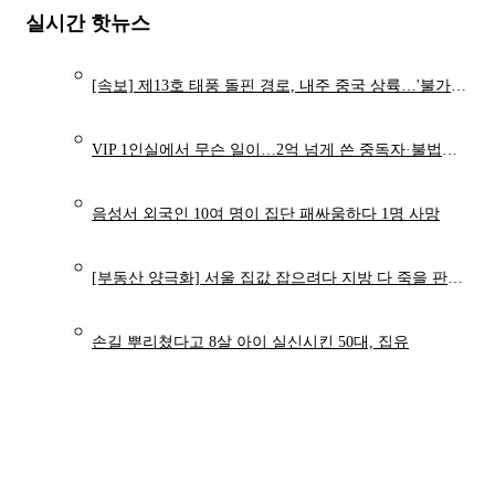
실시간 핫뉴스
[속보] 제13호 태풍 돌핀 경로, 내주 중국 상륙…'불가마 더위' 언제까지
VIP 1인실에서 무슨 일이…2억 넘게 쓴 중독자·불법촬영한 의사
음성서 외국인 10여 명이 집단 패싸움하다 1명 사망
[부동산 양극화] 서울 집값 잡으려다 지방 다 죽을 판… 초양극화 '경고등'
손길 뿌리쳤다고 8살 아이 실신시킨 50대, 집유