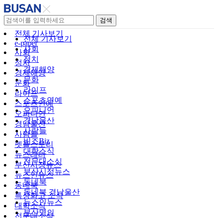
검색
전체 기사보기
전체 기사보기
e-paper
사회
사회
정치
정치
경제해양
경제해양
문화
문화
라이프
라이프
스포츠연예
스포츠연예
오피니언
오피니언
경남울산
경남울산
사람들
사람들
비즈Biz
펫플스토리
대학소식
뉴스레터
전문대소식
부산시정뉴스
부산시정뉴스
뉴스인뉴스
동네북
동네북
동네북 경남울산
특성화고 소식
뉴스인뉴스
대학소식
부산명의
전문대소식