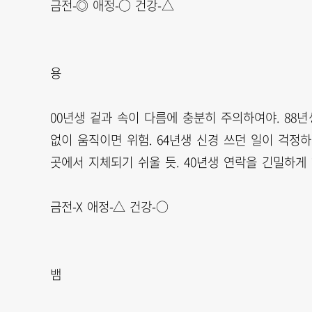
금전-◎ 애정-○ 건강-△
용
00년생 겉과 속이 다름에 충분히 주의하여야. 88년
없이 움직이면 위험. 64년생 신경 쓰던 일이 걱정
곳에서 지체되기 쉬울 듯. 40년생 연락을 긴밀하게
금전-X 애정-△ 건강-○
뱀