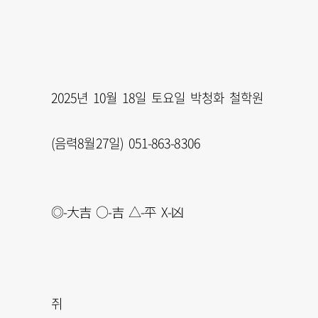
2025년 10월 18일 토요일 박청화 철학원
(음력8월27일) 051-863-8306
◎-大吉 ○-吉 △-平 X-凶
쥐