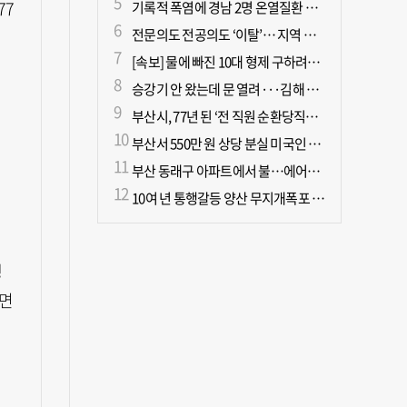
77
기록적 폭염에 경남 2명 온열질환 사망
전문의도 전공의도 ‘이탈’… 지역 필수의료 무너진다
[속보] 물에 빠진 10대 형제 구하려던 50대 군인 2명 심정지 상태로 이송
승강기 안 왔는데 문 열려···김해 병원서 60대 직원 추락사
부산시, 77년 된 ‘전 직원 순환당직제’ 폐지
부산서 550만 원 상당 분실 미국인 관광객, 경찰 도움으로 되찾아
부산 동래구 아파트에서 불…에어컨에서 발화 추정
10여 년 통행갈등 양산 무지개폭포 해결되나?
생
 면