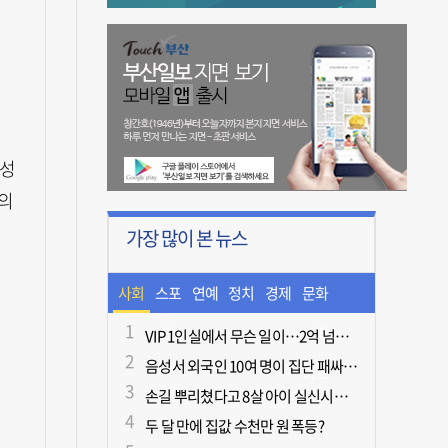
획성
밖의
가장 많이 본 뉴스
사회
스포
연예
정치
경제
문화
츠
ㆍ라
VIP 1인실에서 무슨 일이…2억 넘게 쓴 중독자·불법촬영한 의사
음성서 외국인 10여 명이 집단 패싸움하다 1명 사망
이프
손길 뿌리쳤다고 8살 아이 실신시킨 50대, 집유
두 달 만에 집값 수천만 원 폭등?