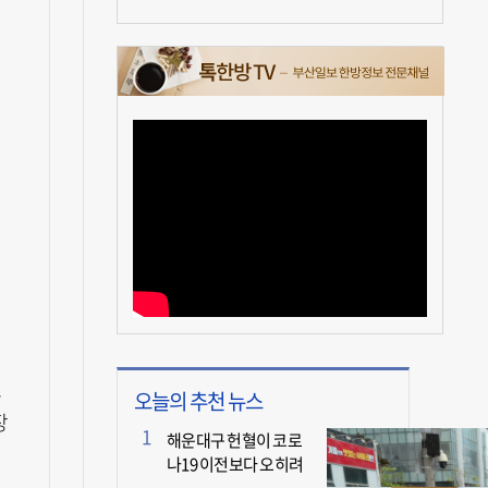
질
오늘의 추천 뉴스
장
해운대구 헌혈이 코로
나19 이전보다 오히려