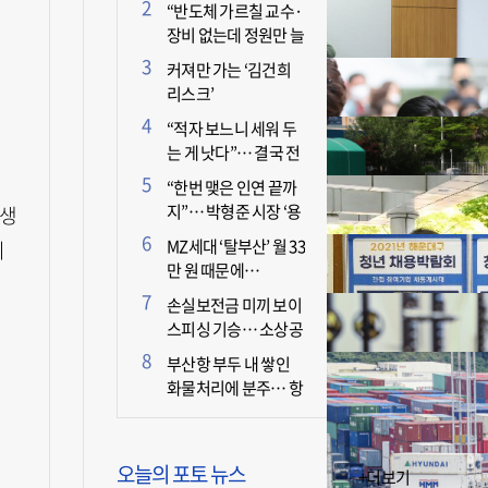
더 늘어난 이유는?
“반도체 가르칠 교수·
장비 없는데 정원만 늘
리면 뭐 하나”
커져만 가는 ‘김건희
리스크’
“적자 보느니 세워 두
는 게 낫다”… 결국 전
면 휴업 선언한 택시회
“한번 맺은 인연 끝까
사
지”… 박형준 시장 ‘용
년생
인술’ 주목
MZ세대 ‘탈부산’ 월 33
지
만 원 때문에…
손실보전금 미끼 보이
스피싱 기승… 소상공
인 두 번 운다
부산항 부두 내 쌓인
화물처리에 분주… 항
만 기능 빠른 회복세
오늘의 포토 뉴스
+더보기