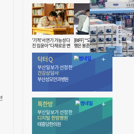
'기적'서 연기 가능성 다
[BIFF] “‘오징어 게임’ 흥
진 임윤아 “다채로운 변
행은 봉준호 감독 ‘1인
신 응원해 주세요”
치 장벽’ 무너진 순간”
닥터 Q
부산일보가 선정한
건강상담사
부산성모안과병원
년
톡한방
부산일보가 선정한
디지털 한방병원
태흥당한의원