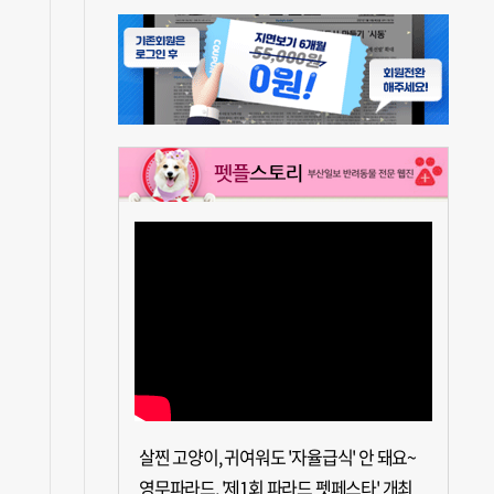
살찐 고양이, 귀여워도 '자율급식' 안 돼요~
영무파라드, '제1회 파라드 펫페스타' 개최