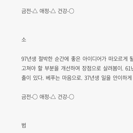
금전-△ 애정-△ 건강-○
소
97년생 절박한 순간에 좋은 아이디어가 떠오르게 될 
고쳐야 할 부분을 개선하여 장점으로 살려봄이. 61년
출이 있다. 베푸는 마음으로. 37년생 일을 안이하게
금전-○ 애정-△ 건강-○
범