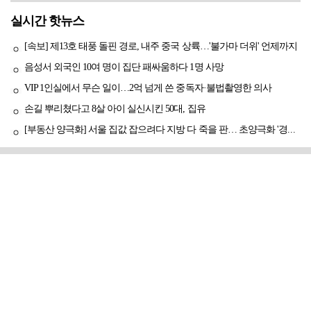
실시간 핫뉴스
[속보] 제13호 태풍 돌핀 경로, 내주 중국 상륙…'불가마 더위' 언제까지
음성서 외국인 10여 명이 집단 패싸움하다 1명 사망
VIP 1인실에서 무슨 일이…2억 넘게 쓴 중독자·불법촬영한 의사
손길 뿌리쳤다고 8살 아이 실신시킨 50대, 집유
[부동산 양극화] 서울 집값 잡으려다 지방 다 죽을 판… 초양극화 '경고등'