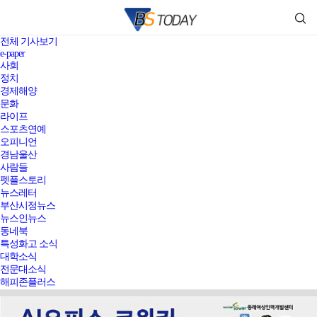
전체 기사보기
e-paper
사회
정치
경제해양
문화
라이프
스포츠연예
오피니언
경남울산
사람들
펫플스토리
뉴스레터
부산시정뉴스
뉴스인뉴스
동네북
특성화고 소식
대학소식
전문대소식
해피존플러스