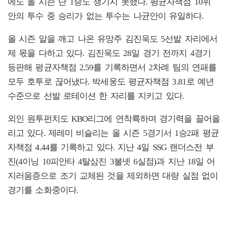
에도 올 시즌 단 1승도 챙기지 못했다. 평균자책점 10위
안의 투수 중 승리가 없는 투수는 나균안이 유일하다.
올 시즌 알을 깨고 나온 유망주 김진욱도 5선발 자리에서
제 몫을 다하고 있다. 김진욱도 28일 경기 전까지 4경기
등판해 평균자책점 2.59를 기록하면서 2차례 팀의 연패를
모두 호투로 끊어냈다. 박세웅도 평균자책점 3.81로 예년
수준으로 선발 로테이션 한 자리를 지키고 있다.
외인 원투펀치도 KBO리그에 연착륙하며 경기력을 끌어올
리고 있다. 제레미 비슬리는 올 시즌 5경기서 1승2패 평균
자책점 4.44를 기록하고 있다. 지난 4일 SSG 랜더스전 부
진(4이닝 10피안타 4탈삼진 3볼넷 6실점)과 지난 18일 어
지러움증으로 조기 교체된 것을 제외하면 대량 실점 없이
경기를 소화중이다.