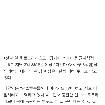
1선발 엘빈 로드리게스도 5경기서 3승1패 평균자책점
4.18로 지난 3일 SSG전(4이닝 9피안타 6사사구 8실점)을
제외하면 매경기 5이닝 이상을 3실점 이하 투구로 막고
있다.
나균안은 “선발투수들끼리 이야기도 많이 하고 서로 더
잘하려고 노력하고 있다”며 “먼저 등판한 선수가 호투하
다보니 뒤에 등판하는 투수도 더 잘 준비하는 것 것 같