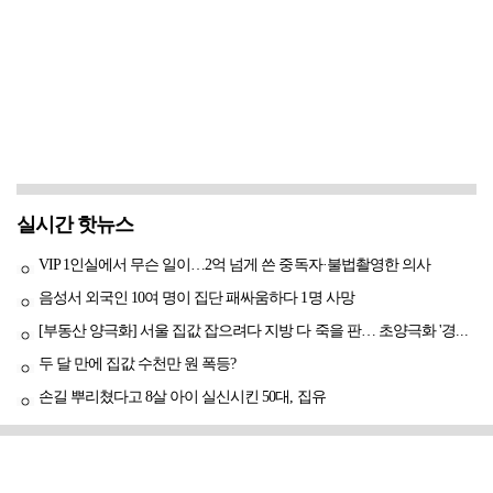
실시간 핫뉴스
VIP 1인실에서 무슨 일이…2억 넘게 쓴 중독자·불법촬영한 의사
음성서 외국인 10여 명이 집단 패싸움하다 1명 사망
[부동산 양극화] 서울 집값 잡으려다 지방 다 죽을 판… 초양극화 '경고등'
두 달 만에 집값 수천만 원 폭등?
손길 뿌리쳤다고 8살 아이 실신시킨 50대, 집유