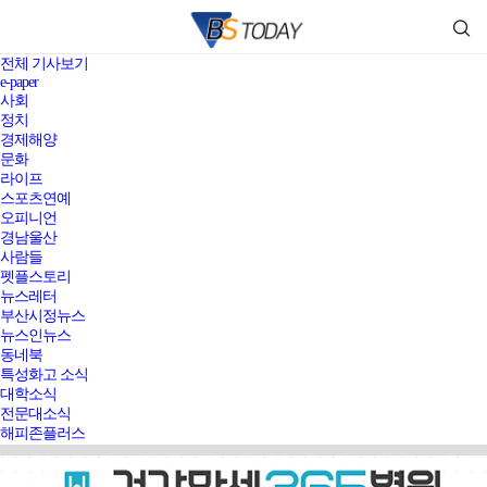
전체 기사보기
e-paper
사회
정치
경제해양
문화
라이프
스포츠연예
오피니언
경남울산
사람들
펫플스토리
뉴스레터
부산시정뉴스
뉴스인뉴스
동네북
특성화고 소식
대학소식
전문대소식
해피존플러스