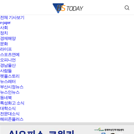
전체 기사보기
e-paper
사회
정치
경제해양
문화
라이프
스포츠연예
오피니언
경남울산
사람들
펫플스토리
뉴스레터
부산시정뉴스
뉴스인뉴스
동네북
특성화고 소식
대학소식
전문대소식
해피존플러스