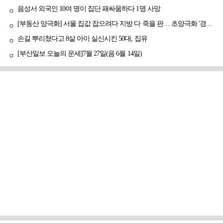
음성서 외국인 10여 명이 집단 패싸움하다 1명 사망
[부동산 양극화] 서울 집값 잡으려다 지방 다 죽을 판… 초양극화 '경고등'
손길 뿌리쳤다고 8살 아이 실신시킨 50대, 집유
[부산일보 오늘의 운세]7월 27일(음 6월 14일)