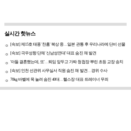
실시간 핫뉴스
[속보] 제15호 태풍 '찬홈' 북상 중…일본 관통 후 우리나라에 단비 선물
[속보] 극우성향 단체 '신남성연대' 대표 숨진 채 발견
'아들 결혼했는데, 또'…퇴임 앞두고 가짜 청첩장 뿌린 초등 교장 송치
[속보] 인천 선관위 사무실서 직원 숨진 채 발견…경위 수사
70kg 바벨에 목 눌려 숨진 40대…헬스장 대표·트레이너 무죄