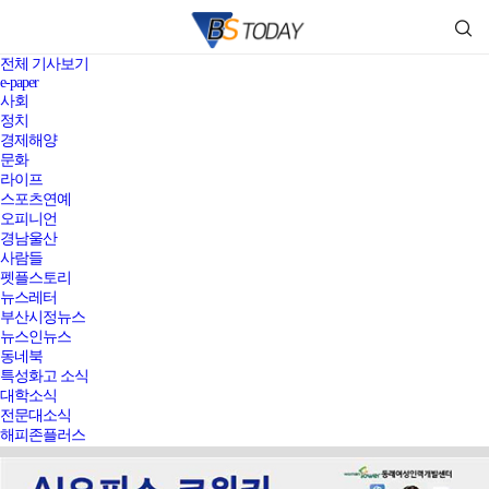
전체 기사보기
e-paper
사회
정치
경제해양
문화
라이프
스포츠연예
오피니언
경남울산
사람들
펫플스토리
뉴스레터
부산시정뉴스
뉴스인뉴스
동네북
특성화고 소식
대학소식
전문대소식
해피존플러스