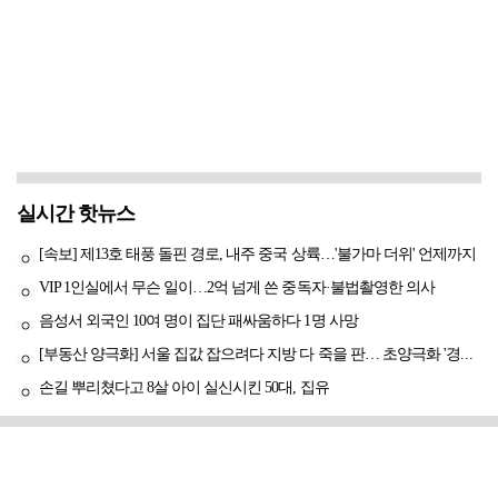
실시간 핫뉴스
[속보] 제13호 태풍 돌핀 경로, 내주 중국 상륙…'불가마 더위' 언제까지
VIP 1인실에서 무슨 일이…2억 넘게 쓴 중독자·불법촬영한 의사
음성서 외국인 10여 명이 집단 패싸움하다 1명 사망
[부동산 양극화] 서울 집값 잡으려다 지방 다 죽을 판… 초양극화 '경고등'
손길 뿌리쳤다고 8살 아이 실신시킨 50대, 집유