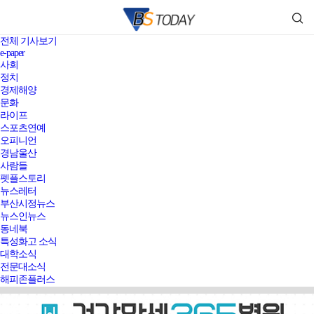
전체 기사보기
e-paper
사회
정치
경제해양
문화
라이프
스포츠연예
오피니언
경남울산
사람들
펫플스토리
뉴스레터
부산시정뉴스
뉴스인뉴스
동네북
특성화고 소식
대학소식
전문대소식
해피존플러스