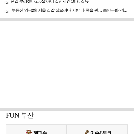
손길 뿌리쳤다고 8살 아이 실신시킨 50대, 집유
[부동산 양극화] 서울 집값 잡으려다 지방 다 죽을 판… 초양극화 '경고등'
FUN 부산