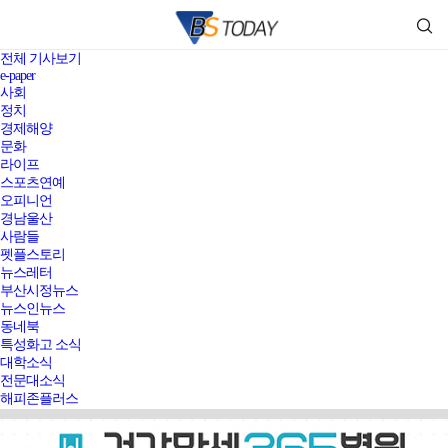
전체 기사보기
e-paper
사회
정치
경제해양
문화
라이프
스포츠연예
오피니언
경남울산
사람들
펫플스토리
뉴스레터
부산시정뉴스
뉴스인뉴스
동네북
특성화고 소식
대학소식
전문대소식
해피존플러스