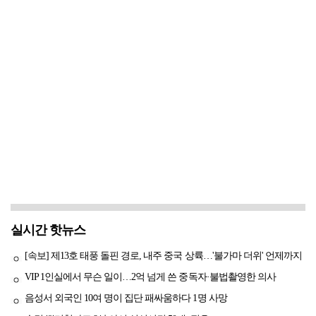
실시간 핫뉴스
[속보] 제13호 태풍 돌핀 경로, 내주 중국 상륙…'불가마 더위' 언제까지
VIP 1인실에서 무슨 일이…2억 넘게 쓴 중독자·불법촬영한 의사
음성서 외국인 10여 명이 집단 패싸움하다 1명 사망