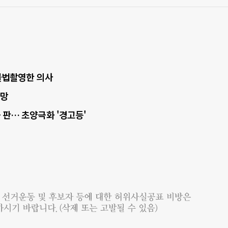
·불법촬영한 의사
사망
 판… 초양극화 '경고등'