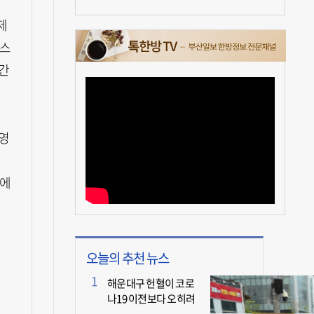
제
스스
간
 영
'에
오늘의 추천 뉴스
해운대구 헌혈이 코로
나19 이전보다 오히려