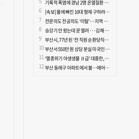
기록적 폭염에 경남 2명 온열질환 사망
[속보] 물에 빠진 10대 형제 구하려던 50대 군인 2명 심정지 상태로 이송
전문의도 전공의도 ‘이탈’… 지역 필수의료 무너진다
승강기 안 왔는데 문 열려···김해 병원서 60대 직원 추락사
부산시, 77년 된 ‘전 직원 순환당직제’ 폐지
부산서 550만 원 상당 분실 미국인 관광객, 경찰 도움으로 되찾아
‘멸종위기 야생생물 Ⅱ급’ 대흥란, 지리산 새 서식지 확인
부산 동래구 아파트에서 불…에어컨에서 발화 추정