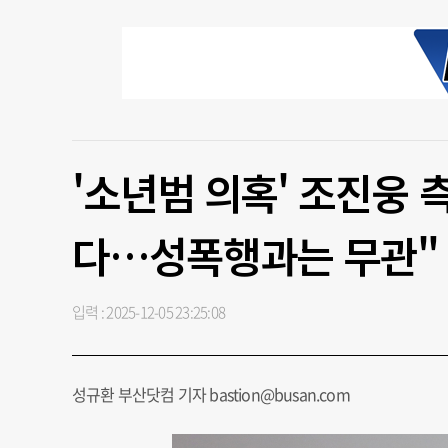
'소년범 의혹' 조진웅 
다…성폭행과는 무관"
입력 : 2025-12-05 23:25:08
성규환 부산닷컴 기자 bastion@busan.com