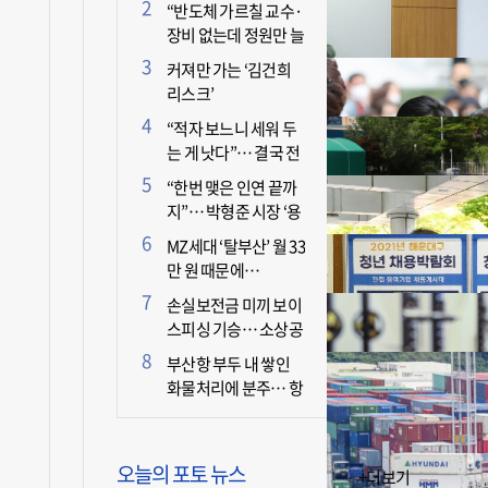
더 늘어난 이유는?
“반도체 가르칠 교수·
장비 없는데 정원만 늘
리면 뭐 하나”
커져만 가는 ‘김건희
리스크’
“적자 보느니 세워 두
는 게 낫다”… 결국 전
면 휴업 선언한 택시회
“한번 맺은 인연 끝까
사
지”… 박형준 시장 ‘용
인술’ 주목
MZ세대 ‘탈부산’ 월 33
만 원 때문에…
손실보전금 미끼 보이
스피싱 기승… 소상공
인 두 번 운다
부산항 부두 내 쌓인
화물처리에 분주… 항
만 기능 빠른 회복세
오늘의 포토 뉴스
+더보기