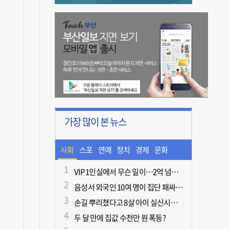
가장 많이 본 뉴스
사회
스포
연예
정치
경제
문화
츠
ㆍ라
VIP 1인실에서 무슨 일이…2억 넘게 쓴 중독자·불법촬영한 의사
음성서 외국인 10여 명이 집단 패싸움하다 1명 사망
이프
손길 뿌리쳤다고 8살 아이 실신시킨 50대, 집유
두 달 만에 집값 수천만 원 폭등?