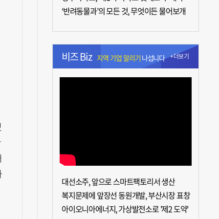
‘반려동물과’의 모든 것, 무엇이든 물어보개
비즈 Biz
+더보기
지역 기업 알리기
나섭니다
이
있
한
처
와
대선소주, 앞으로 스마트팩토리서 생산
복지문제에 앞장선 동원개발, 부산시장 표창
아이오니아에너지, 가상발전소로 '제2 도약'