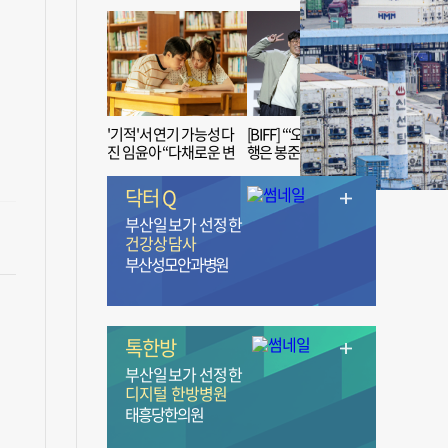
'기적'서 연기 가능성 다
[BIFF] “‘오징어 게임’ 흥
진 임윤아 “다채로운 변
행은 봉준호 감독 ‘1인
신 응원해 주세요”
치 장벽’ 무너진 순간”
닥터 Q
부산일보가 선정한
건강상담사
부산성모안과병원
톡한방
부산일보가 선정한
디지털 한방병원
태흥당한의원