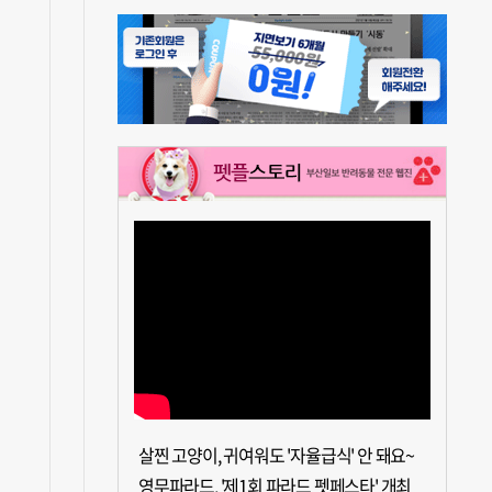
살찐 고양이, 귀여워도 '자율급식' 안 돼요~
영무파라드, '제1회 파라드 펫페스타' 개최