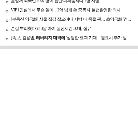
음성서 외국인 10여 명이 집단 패싸움하다 1명 사망
VIP 1인실에서 무슨 일이…2억 넘게 쓴 중독자·불법촬영한 의사
[부동산 양극화] 서울 집값 잡으려다 지방 다 죽을 판… 초양극화 '경고등'
손길 뿌리쳤다고 8살 아이 실신시킨 50대, 집유
[속보] 김용범, 레버리지 대책에 '상당한 효과 기대…필요시 추가 방안도 검토'