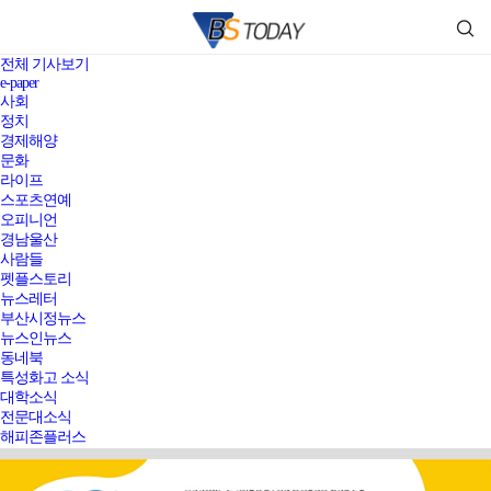
전체 기사보기
e-paper
사회
정치
경제해양
문화
라이프
스포츠연예
오피니언
경남울산
사람들
펫플스토리
뉴스레터
부산시정뉴스
뉴스인뉴스
동네북
특성화고 소식
대학소식
전문대소식
해피존플러스