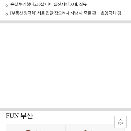
손길 뿌리쳤다고 8살 아이 실신시킨 50대, 집유
[부동산 양극화] 서울 집값 잡으려다 지방 다 죽을 판… 초양극화 '경고등'
FUN 부산