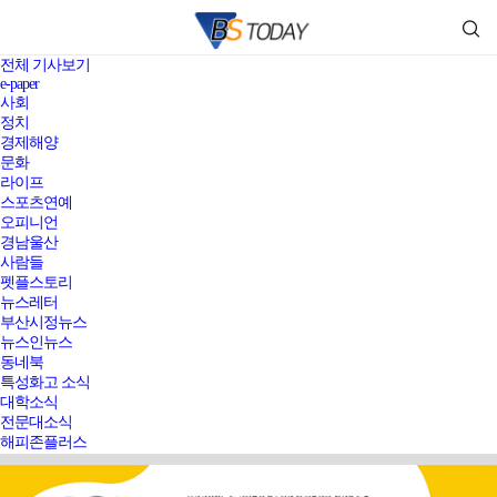
전체 기사보기
e-paper
사회
정치
경제해양
문화
라이프
스포츠연예
오피니언
경남울산
사람들
펫플스토리
뉴스레터
부산시정뉴스
뉴스인뉴스
동네북
특성화고 소식
대학소식
전문대소식
해피존플러스