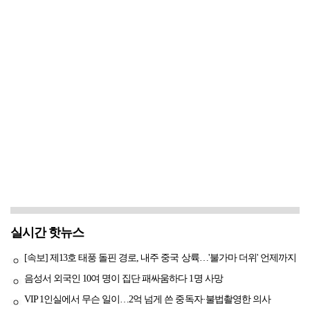
실시간 핫뉴스
[속보] 제13호 태풍 돌핀 경로, 내주 중국 상륙…'불가마 더위' 언제까지
음성서 외국인 10여 명이 집단 패싸움하다 1명 사망
VIP 1인실에서 무슨 일이…2억 넘게 쓴 중독자·불법촬영한 의사