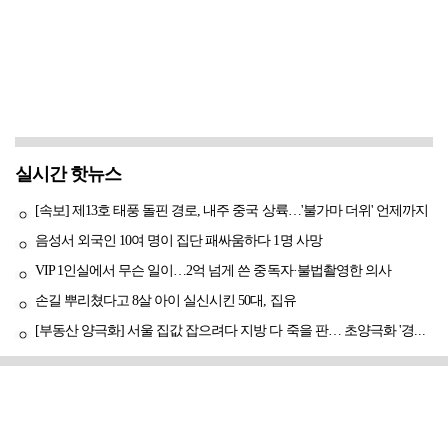
실시간 핫뉴스
[속보] 제13호 태풍 돌핀 경로, 내주 중국 상륙…'불가마 더위' 언제까지
음성서 외국인 10여 명이 집단 패싸움하다 1명 사망
VIP 1인실에서 무슨 일이…2억 넘게 쓴 중독자·불법촬영한 의사
손길 뿌리쳤다고 8살 아이 실신시킨 50대, 집유
[부동산 양극화] 서울 집값 잡으려다 지방 다 죽을 판… 초양극화 '경고등'