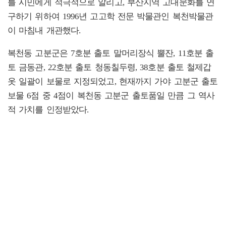
를 시민에게 적극적으로 알리고, 부산지역 고대문화를 연
구하기 위하여 1996년 고고학 전문 박물관인 복천박물관
이 마침내 개관했다.
복천동 고분군은 7호분 출토 말머리장식 뿔잔, 11호분 출
토 금동관, 22호분 출토 청동칠두령, 38호분 출토 철제갑
옷 일괄이 보물로 지정되었고, 현재까지 가야 고분군 출토
보물 6점 중 4점이 복천동 고분군 출토품일 만큼 그 역사
적 가치를 인정받았다.