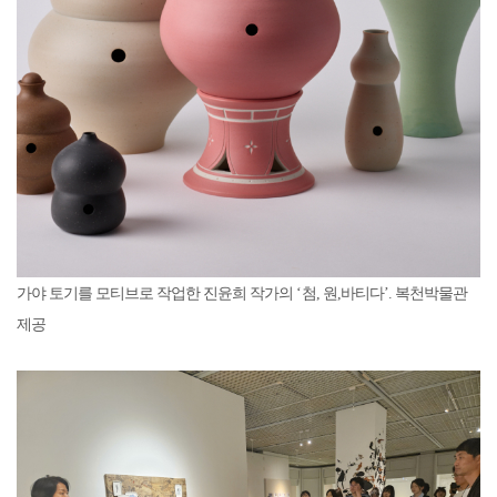
가야 토기를 모티브로 작업한 진윤희 작가의 ‘첨, 원,바티다’. 복천박물관
제공