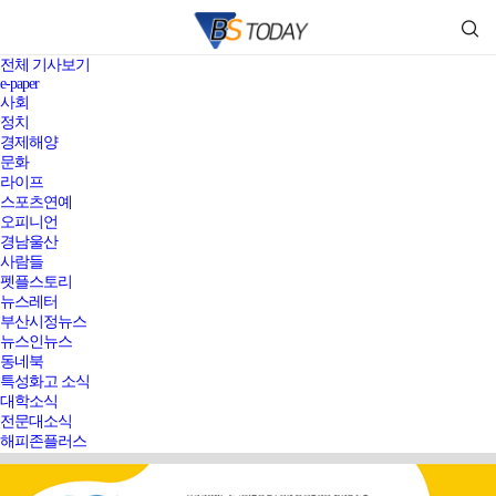
전체 기사보기
e-paper
사회
정치
경제해양
문화
라이프
스포츠연예
오피니언
경남울산
사람들
펫플스토리
뉴스레터
부산시정뉴스
뉴스인뉴스
동네북
특성화고 소식
대학소식
전문대소식
해피존플러스