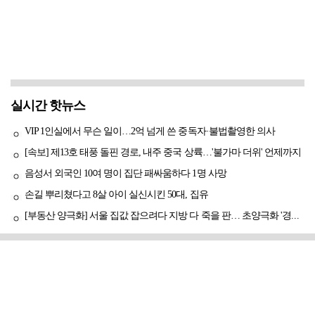
실시간 핫뉴스
VIP 1인실에서 무슨 일이…2억 넘게 쓴 중독자·불법촬영한 의사
[속보] 제13호 태풍 돌핀 경로, 내주 중국 상륙…'불가마 더위' 언제까지
음성서 외국인 10여 명이 집단 패싸움하다 1명 사망
손길 뿌리쳤다고 8살 아이 실신시킨 50대, 집유
[부동산 양극화] 서울 집값 잡으려다 지방 다 죽을 판… 초양극화 '경고등'