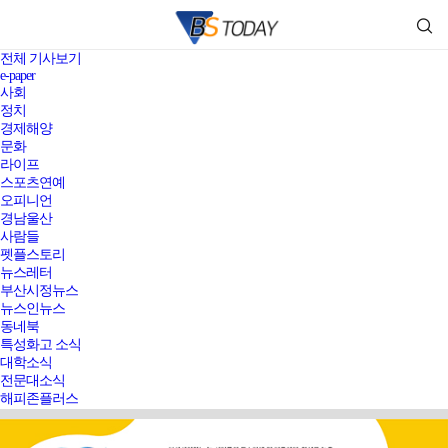
전체 기사보기
e-paper
사회
정치
경제해양
문화
라이프
스포츠연예
오피니언
경남울산
사람들
펫플스토리
뉴스레터
부산시정뉴스
뉴스인뉴스
동네북
특성화고 소식
대학소식
전문대소식
해피존플러스