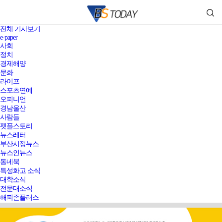
전체 기사보기
e-paper
사회
정치
경제해양
문화
라이프
스포츠연예
오피니언
경남울산
사람들
펫플스토리
뉴스레터
부산시정뉴스
뉴스인뉴스
동네북
특성화고 소식
대학소식
전문대소식
해피존플러스