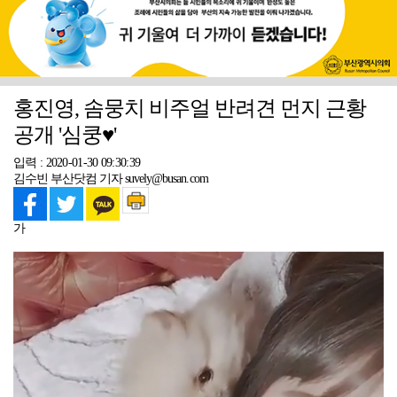
홍진영, 솜뭉치 비주얼 반려견 먼지 근황
공개 '심쿵♥'
입력 : 2020-01-30 09:30:39
김수빈 부산닷컴 기자 suvely@busan.com
가