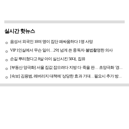
실시간 핫뉴스
음성서 외국인 10여 명이 집단 패싸움하다 1명 사망
VIP 1인실에서 무슨 일이…2억 넘게 쓴 중독자·불법촬영한 의사
손길 뿌리쳤다고 8살 아이 실신시킨 50대, 집유
[부동산 양극화] 서울 집값 잡으려다 지방 다 죽을 판… 초양극화 '경고등'
[속보] 김용범, 레버리지 대책에 '상당한 효과 기대…필요시 추가 방안도 검토'