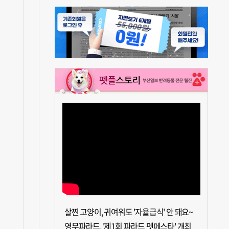
살찐 고양이, 귀여워도 '자율급식' 안 돼요~
영무파라드, '제1회 파라드 펫페스타' 개최