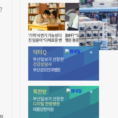
근
'기적'서 연기 가능성 다
[BIFF] “‘오징어 게임’ 흥
진 임윤아 “다채로운 변
행은 봉준호 감독 ‘1인
신 응원해 주세요”
치 장벽’ 무너진 순간”
닥터 Q
부산일보가 선정한
건강상담사
부산성모안과병원
톡한방
부산일보가 선정한
디지털 한방병원
태흥당한의원
 부