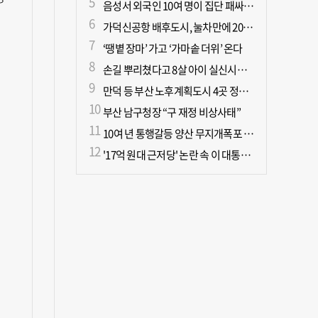
음성서 외국인 10여 명이 집단 패싸움하다 1명 사망
가덕신공항 배후도시, 눌차만에 2028년 착공
‘땡볕 장마’ 가고 ‘가마솥 더위’ 온다
손길 뿌리쳤다고 8살 아이 실신시킨 50대, 집유
만덕 등 부산 노후계획도시 4곳 정비기본계획 마련
부산 남구청장 “구 재정 비상사태”
10여 년 통행갈등 양산 무지개폭포 해결되나?
'17억 원대 근저당' 논란 속 이 대통령, 오늘 국민과 부동산 대토론회