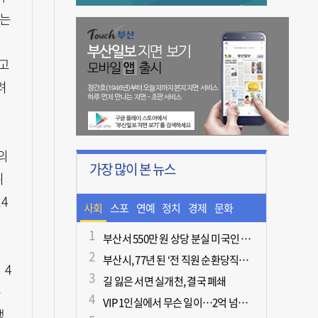
씨는
밀고
려
의
가장 많이 본 뉴스
위
14
사회
스포
연예
정치
경제
문화
츠
ㆍ라
부산서 550만 원 상당 분실 미국인 관광객, 경찰 도움으로 되찾아
부산시, 77년 된 ‘전 직원 순환당직제’ 폐지
이프
 4
길 잃은 서면 실개천, 결국 폐쇄
는
VIP 1인실에서 무슨 일이…2억 넘게 쓴 중독자·불법촬영한 의사
갱