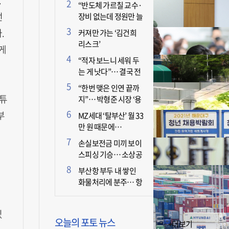
.
더 늘어난 이유는?
“반도체 가르칠 교수·
선
장비 없는데 정원만 늘
리면 뭐 하나”
.
커져만 가는 ‘김건희
리스크’
게
“적자 보느니 세워 두
는 게 낫다”… 결국 전
면 휴업 선언한 택시회
“한번 맺은 인연 끝까
사
유튜
지”… 박형준 시장 ‘용
인술’ 주목
부
MZ세대 ‘탈부산’ 월 33
만 원 때문에…
손실보전금 미끼 보이
스피싱 기승… 소상공
이
인 두 번 운다
부산항 부두 내 쌓인
화물처리에 분주… 항
만 기능 빠른 회복세
있
오늘의 포토 뉴스
+더보기