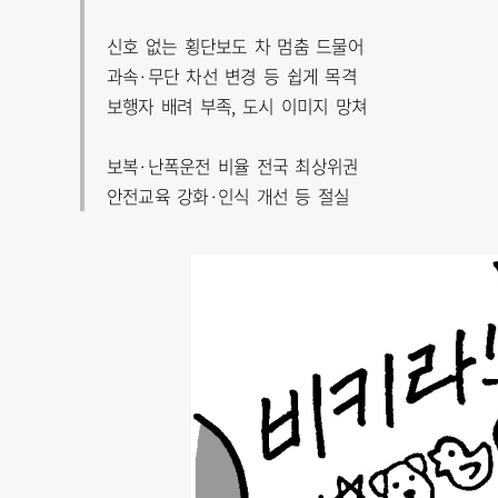
신호 없는 횡단보도 차 멈춤 드물어
과속·무단 차선 변경 등 쉽게 목격
보행자 배려 부족, 도시 이미지 망쳐
보복·난폭운전 비율 전국 최상위권
안전교육 강화·인식 개선 등 절실