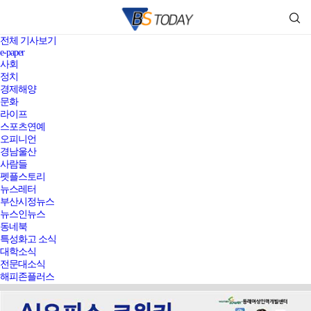
전체 기사보기
e-paper
사회
정치
경제해양
문화
라이프
스포츠연예
오피니언
경남울산
사람들
펫플스토리
뉴스레터
부산시정뉴스
뉴스인뉴스
동네북
특성화고 소식
대학소식
전문대소식
해피존플러스