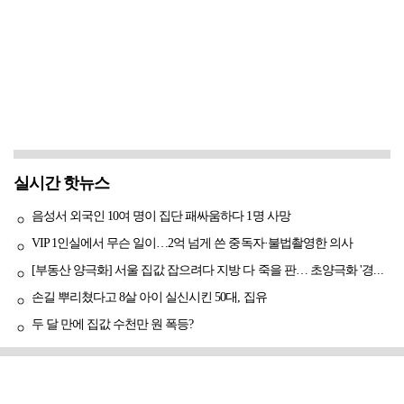
실시간 핫뉴스
음성서 외국인 10여 명이 집단 패싸움하다 1명 사망
VIP 1인실에서 무슨 일이…2억 넘게 쓴 중독자·불법촬영한 의사
[부동산 양극화] 서울 집값 잡으려다 지방 다 죽을 판… 초양극화 '경고등'
손길 뿌리쳤다고 8살 아이 실신시킨 50대, 집유
두 달 만에 집값 수천만 원 폭등?