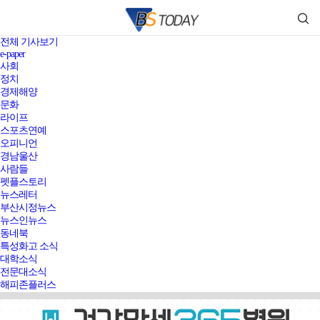
전체 기사보기
e-paper
사회
정치
경제해양
문화
라이프
스포츠연예
오피니언
경남울산
사람들
펫플스토리
뉴스레터
부산시정뉴스
뉴스인뉴스
동네북
특성화고 소식
대학소식
전문대소식
해피존플러스