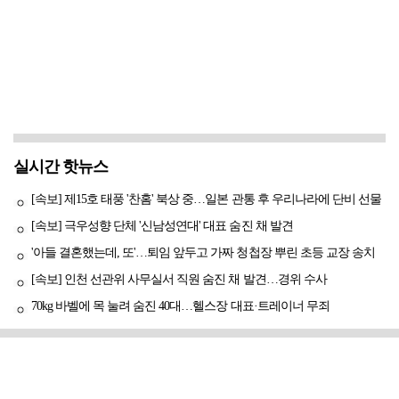
실시간 핫뉴스
[속보] 제15호 태풍 '찬홈' 북상 중…일본 관통 후 우리나라에 단비 선물
[속보] 극우성향 단체 '신남성연대' 대표 숨진 채 발견
'아들 결혼했는데, 또'…퇴임 앞두고 가짜 청첩장 뿌린 초등 교장 송치
[속보] 인천 선관위 사무실서 직원 숨진 채 발견…경위 수사
70kg 바벨에 목 눌려 숨진 40대…헬스장 대표·트레이너 무죄