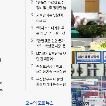
더 늘어난 이유는?
“반도체 가르칠 교수·
장비 없는데 정원만 늘
리면 뭐 하나”
커져만 가는 ‘김건희
리스크’
“적자 보느니 세워 두
는 게 낫다”… 결국 전
면 휴업 선언한 택시회
“한번 맺은 인연 끝까
사
국
지”… 박형준 시장 ‘용
인술’ 주목
MZ세대 ‘탈부산’ 월 33
만 원 때문에…
국
손실보전금 미끼 보이
스피싱 기승… 소상공
인 두 번 운다
부산항 부두 내 쌓인
국
화물처리에 분주… 항
는
만 기능 빠른 회복세
오늘의 포토 뉴스
+더보기