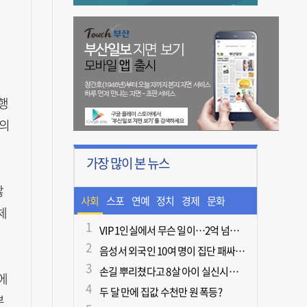
행
%의
가장 많이 본 뉴스
않
사회
스포
연예
정치
경제
문화
체
츠
ㆍ라
VIP 1인실에서 무슨 일이…2억 넘게 쓴 중독자·불법촬영한 의사
음성서 외국인 10여 명이 집단 패싸움하다 1명 사망
이프
손길 뿌리쳤다고 8살 아이 실신시킨 50대, 집유
에
두 달 만에 집값 수천만 원 폭등?
부