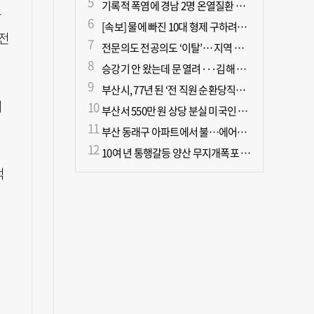
기록적 폭염에 경남 2명 온열질환 사망
관
[속보] 물에 빠진 10대 형제 구하려던 50대 군인 2명 심정지 상태로 이송
 전
전문의도 전공의도 ‘이탈’… 지역 필수의료 무너진다
승강기 안 왔는데 문 열려···김해 병원서 60대 직원 추락사
부산시, 77년 된 ‘전 직원 순환당직제’ 폐지
의
부산서 550만 원 상당 분실 미국인 관광객, 경찰 도움으로 되찾아
부산 동래구 아파트에서 불…에어컨에서 발화 추정
10여 년 통행갈등 양산 무지개폭포 해결되나?
적