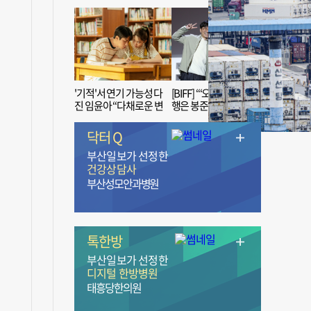
'기적'서 연기 가능성 다
[BIFF] “‘오징어 게임’ 흥
진 임윤아 “다채로운 변
행은 봉준호 감독 ‘1인
신 응원해 주세요”
치 장벽’ 무너진 순간”
닥터 Q
부산일보가 선정한
건강상담사
부산성모안과병원
톡한방
부산일보가 선정한
디지털 한방병원
태흥당한의원
전