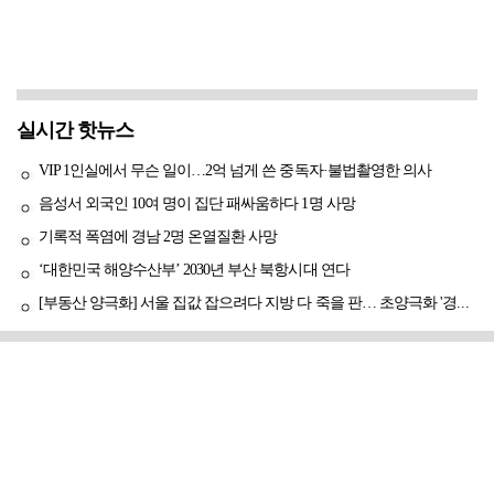
실시간 핫뉴스
VIP 1인실에서 무슨 일이…2억 넘게 쓴 중독자·불법촬영한 의사
음성서 외국인 10여 명이 집단 패싸움하다 1명 사망
기록적 폭염에 경남 2명 온열질환 사망
‘대한민국 해양수산부’ 2030년 부산 북항시대 연다
[부동산 양극화] 서울 집값 잡으려다 지방 다 죽을 판… 초양극화 '경고등'