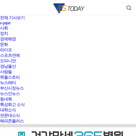
전체 기사보기
e-paper
사회
정치
경제해양
문화
라이프
스포츠연예
오피니언
경남울산
사람들
펫플스토리
뉴스레터
부산시정뉴스
뉴스인뉴스
동네북
특성화고 소식
대학소식
전문대소식
해피존플러스