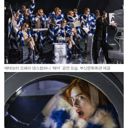
예테보리 오페라 댄스컴퍼니 ‘해머’ 공연 모습. 부산문화회관 제공