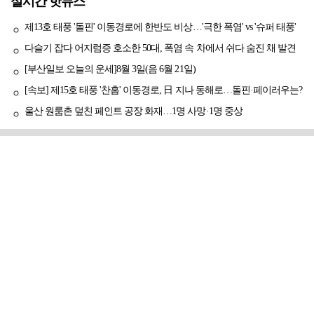
실시간 핫뉴스
제13호 태풍 '돌핀' 이동경로에 한반도 비상…'극한 폭염' vs '슈퍼 태풍'
다슬기 잡다 어지럼증 호소한 50대, 폭염 속 차에서 쉬다 숨진 채 발견
[부산일보 오늘의 운세]8월 3일(음 6월 21일)
[속보] 제15호 태풍 '찬홈' 이동경로, 日 지나 동해로…돌핀·페이러우는?
울산 원룸촌 덮친 페인트 공장 화재…1명 사망·1명 중상