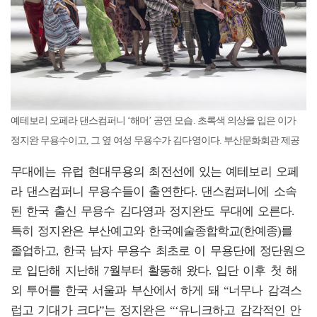
예테보리 오페라 댄스컴퍼니 ‘해머’ 공연 모습. 초록색 의상을 입은 이가
정지완 무용수이고, 그 옆 여성 무용수가 김다영이다. 부산문화회관 제공
무대에는 유럽 현대무용의 최전선에 있는 예테보리 오페
라 댄스컴퍼니 무용수들이 출연한다. 댄스컴퍼니에 소속
된 한국 출신 무용수 김다영과 정지완도 무대에 오른다.
특히 정지완은 부산예고와 한국예술종합학교(한예종)를
졸업하고, 한국 남자 무용수 최초로 이 무용단에 정단원으
로 입단해 지난해 7월부터 활동해 왔다. 입단 이후 첫 해
외 투어를 한국 서울과 부산에서 하게 돼 “너무나 감격스
럽고 기대가 크다”는 정지완은 “‘유니크하고 감각적인 안