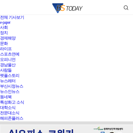
전체 기사보기
e-paper
사회
정치
경제해양
문화
라이프
스포츠연예
오피니언
경남울산
사람들
펫플스토리
뉴스레터
부산시정뉴스
뉴스인뉴스
동네북
특성화고 소식
대학소식
전문대소식
해피존플러스