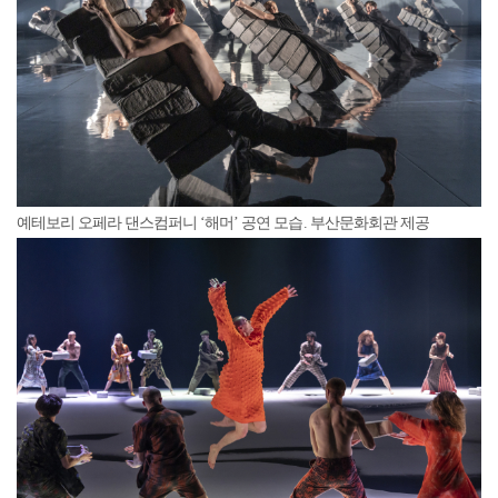
예테보리 오페라 댄스컴퍼니 ‘해머’ 공연 모습. 부산문화회관 제공