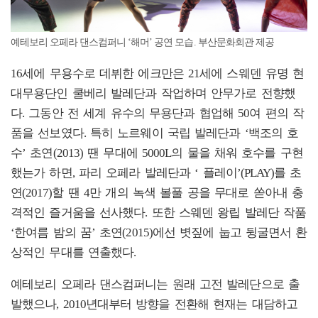
예테보리 오페라 댄스컴퍼니 ‘해머’ 공연 모습. 부산문화회관 제공
16세에 무용수로 데뷔한 에크만은 21세에 스웨덴 유명 현
대무용단인 쿨베리 발레단과 작업하며 안무가로 전향했
다. 그동안 전 세계 유수의 무용단과 협업해 50여 편의 작
품을 선보였다. 특히 노르웨이 국립 발레단과 ‘백조의 호
수’ 초연(2013) 땐 무대에 5000L의 물을 채워 호수를 구현
했는가 하면, 파리 오페라 발레단과 ‘ 플레이’(PLAY)를 초
연(2017)할 땐 4만 개의 녹색 볼풀 공을 무대로 쏟아내 충
격적인 즐거움을 선사했다. 또한 스웨덴 왕립 발레단 작품
‘한여름 밤의 꿈’ 초연(2015)에선 볏짚에 눕고 뒹굴면서 환
상적인 무대를 연출했다.
예테보리 오페라 댄스컴퍼니는 원래 고전 발레단으로 출
발했으나, 2010년대부터 방향을 전환해 현재는 대담하고