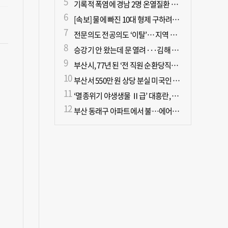
기록적 폭염에 경남 2명 온열질환 사망
[속보] 물에 빠진 10대 형제 구하려던 50대 군인 2명 심정지 상태로 이송
전문의도 전공의도 ‘이탈’… 지역 필수의료 무너진다
승강기 안 왔는데 문 열려···김해 병원서 60대 직원 추락사
부산시, 77년 된 ‘전 직원 순환당직제’ 폐지
부산서 550만 원 상당 분실 미국인 관광객, 경찰 도움으로 되찾아
‘멸종위기 야생생물 Ⅱ급’ 대흥란, 지리산 새 서식지 확인
부산 동래구 아파트에서 불…에어컨에서 발화 추정