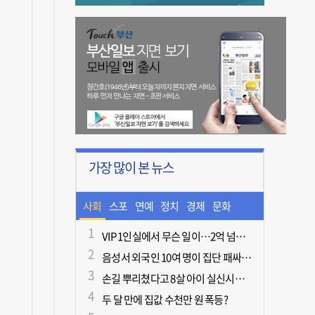
가장 많이 본 뉴스
사회
스포
연예
정치
경제
문화
츠
ㆍ라
VIP 1인실에서 무슨 일이…2억 넘게 쓴 중독자·불법촬영한 의사
음성서 외국인 10여 명이 집단 패싸움하다 1명 사망
이프
손길 뿌리쳤다고 8살 아이 실신시킨 50대, 집유
두 달 만에 집값 수천만 원 폭등?