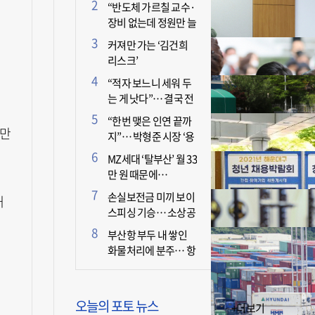
더 늘어난 이유는?
“반도체 가르칠 교수·
장비 없는데 정원만 늘
리면 뭐 하나”
커져만 가는 ‘김건희
리스크’
장
“적자 보느니 세워 두
는 게 낫다”… 결국 전
면 휴업 선언한 택시회
“한번 맺은 인연 끝까
사
 만
지”… 박형준 시장 ‘용
인술’ 주목
MZ세대 ‘탈부산’ 월 33
만 원 때문에…
손실보전금 미끼 보이
해
스피싱 기승… 소상공
인 두 번 운다
부산항 부두 내 쌓인
화물처리에 분주… 항
만 기능 빠른 회복세
오늘의 포토 뉴스
+더보기