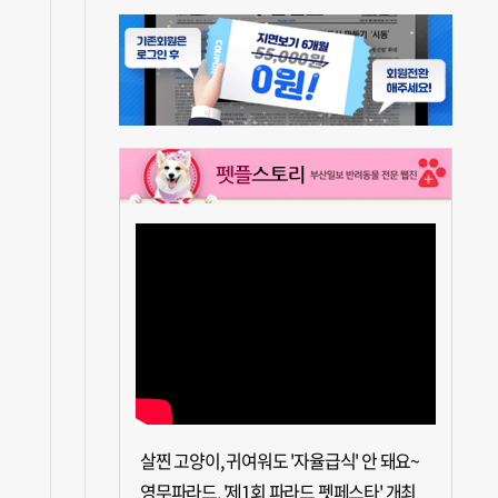
살찐 고양이, 귀여워도 '자율급식' 안 돼요~
영무파라드, '제1회 파라드 펫페스타' 개최