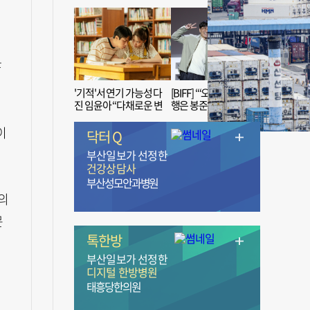
않
'기적'서 연기 가능성 다
[BIFF] “‘오징어 게임’ 흥
진 임윤아 “다채로운 변
행은 봉준호 감독 ‘1인
신 응원해 주세요”
치 장벽’ 무너진 순간”
이
닥터 Q
부산일보가 선정한
건강상담사
부산성모안과병원
의
문
톡한방
부산일보가 선정한
디지털 한방병원
태흥당한의원