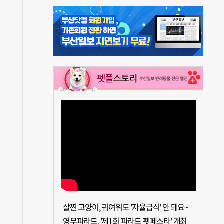
살찐 고양이, 귀여워도 '자율급식' 안 돼요~
영무파라드, '제1회 파라드 펫페스타' 개최