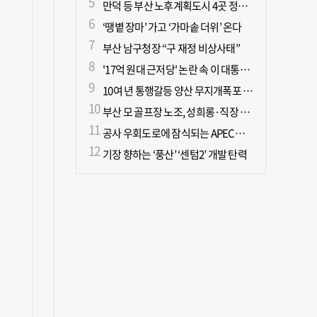
만덕 등 부산 노후계획도시 4곳 정비기본계획 마련
‘땡볕 장마’ 가고 ‘가마솥 더위’ 온다
부산 남구청장 “구 재정 비상사태”
'17억 원대 근저당' 논란 속 이 대통령, 오늘 국민과 부동산 대토론회
10여 년 통행갈등 양산 무지개폭포 해결되나?
부산 모 골프장 노조, 성희롱·직장 내 괴롭힘으로 이사장 고발
공사 우회도로에 잠식되는 APEC공원… 시민도 나무도 ‘불편’
기장 향하는 ‘풍산’ ‘센텀2’ 개발 탄력