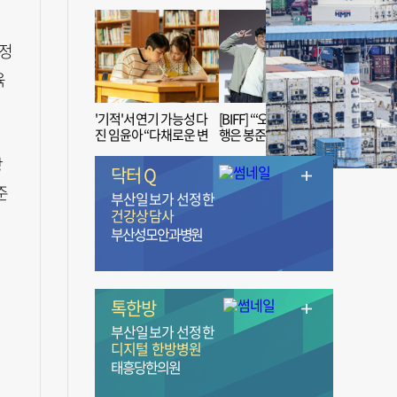
교정
육
'기적'서 연기 가능성 다
[BIFF] “‘오징어 게임’ 흥
진 임윤아 “다채로운 변
행은 봉준호 감독 ‘1인
신 응원해 주세요”
치 장벽’ 무너진 순간”
장
닥터 Q
준
부산일보가 선정한
건강상담사
부산성모안과병원
톡한방
부산일보가 선정한
디지털 한방병원
태흥당한의원