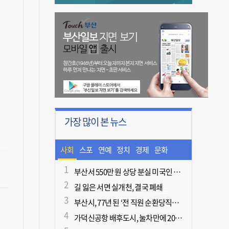
가장 많이 본 뉴스
사회
스포
연예
정치
경제
문화
츠
ㆍ라
부산서 550만 원 상당 분실 미국인 관광객, 경찰 도움으로 되찾아
길 잃은 서면 실개천, 결국 폐쇄
이프
부산시, 77년 된 ‘전 직원 순환당직제’ 폐지
가덕신공항 배후도시, 눌차만에 2028년 착공