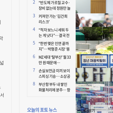
더 늘어난 이유는?
“반도체 가르칠 교수·
장비 없는데 정원만 늘
리면 뭐 하나”
커져만 가는 ‘김건희
체
리스크’
“적자 보느니 세워 두
는 게 낫다”… 결국 전
막
면 휴업 선언한 택시회
“한번 맺은 인연 끝까
사
지”… 박형준 시장 ‘용
인술’ 주목
MZ세대 ‘탈부산’ 월 33
 넓
만 원 때문에…
손실보전금 미끼 보이
스피싱 기승… 소상공
인 두 번 운다
부산항 부두 내 쌓인
스
화물처리에 분주… 항
면서
만 기능 빠른 회복세
오늘의 포토 뉴스
+더보기