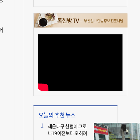
머
로
오늘의 추천 뉴스
해운대구 헌혈이 코로
나19 이전보다 오히려