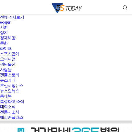
전체 기사보기
e-paper
사회
정치
경제해양
문화
라이프
스포츠연예
오피니언
경남울산
사람들
펫플스토리
뉴스레터
부산시정뉴스
뉴스인뉴스
동네북
특성화고 소식
대학소식
전문대소식
해피존플러스