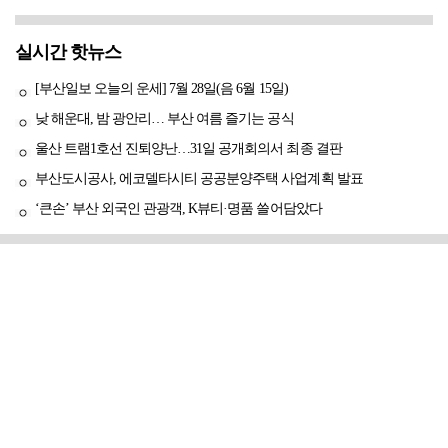
실시간 핫뉴스
[부산일보 오늘의 운세] 7월 28일(음 6월 15일)
낮 해운대, 밤 광안리… 부산 여름 즐기는 공식
울산 트램1호선 진퇴양난…31일 공개회의서 최종 결판
부산도시공사, 에코델타시티 공공분양주택 사업계획 발표
‘큰손’ 부산 외국인 관광객, K뷰티·명품 쓸어담았다