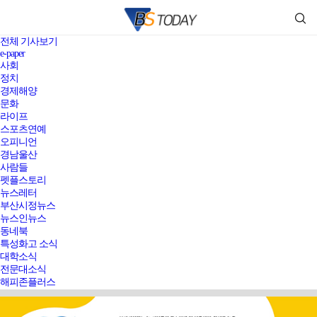
전체 기사보기
e-paper
사회
정치
경제해양
문화
라이프
스포츠연예
오피니언
경남울산
사람들
펫플스토리
뉴스레터
부산시정뉴스
뉴스인뉴스
동네북
특성화고 소식
대학소식
전문대소식
해피존플러스