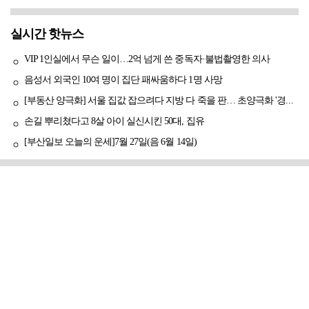
실시간 핫뉴스
VIP 1인실에서 무슨 일이…2억 넘게 쓴 중독자·불법촬영한 의사
음성서 외국인 10여 명이 집단 패싸움하다 1명 사망
[부동산 양극화] 서울 집값 잡으려다 지방 다 죽을 판… 초양극화 '경고등'
손길 뿌리쳤다고 8살 아이 실신시킨 50대, 집유
[부산일보 오늘의 운세]7월 27일(음 6월 14일)