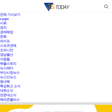
전체 기사보기
e-paper
사회
정치
경제해양
문화
라이프
스포츠연예
오피니언
경남울산
사람들
펫플스토리
뉴스레터
부산시정뉴스
뉴스인뉴스
동네북
특성화고 소식
대학소식
전문대소식
해피존플러스