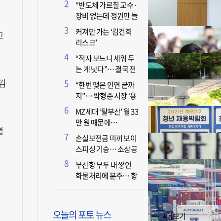
더 늘어난 이유는?
“반도체 가르칠 교수·
장비 없는데 정원만 늘
리면 뭐 하나”
커져만 가는 ‘김건희
고
리스크’
“적자 보느니 세워 두
는 게 낫다”… 결국 전
면 휴업 선언한 택시회
김
“한번 맺은 인연 끝까
사
지”… 박형준 시장 ‘용
인술’ 주목
MZ세대 ‘탈부산’ 월 33
만 원 때문에…
를
손실보전금 미끼 보이
스피싱 기승… 소상공
인 두 번 운다
부산항 부두 내 쌓인
화물처리에 분주… 항
만 기능 빠른 회복세
오늘의 포토 뉴스
+더보기