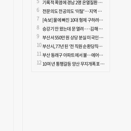
기록적 폭염에 경남 2명 온열질환 사망
전문의도 전공의도 ‘이탈’… 지역 필수의료 무너진다
[속보] 물에 빠진 10대 형제 구하려던 50대 군인 2명 심정지 상태로 이송
승강기 안 왔는데 문 열려···김해 병원서 60대 직원 추락사
부산서 550만 원 상당 분실 미국인 관광객, 경찰 도움으로 되찾아
부산시, 77년 된 ‘전 직원 순환당직제’ 폐지
부산 동래구 아파트에서 불…에어컨에서 발화 추정
10여 년 통행갈등 양산 무지개폭포 해결되나?