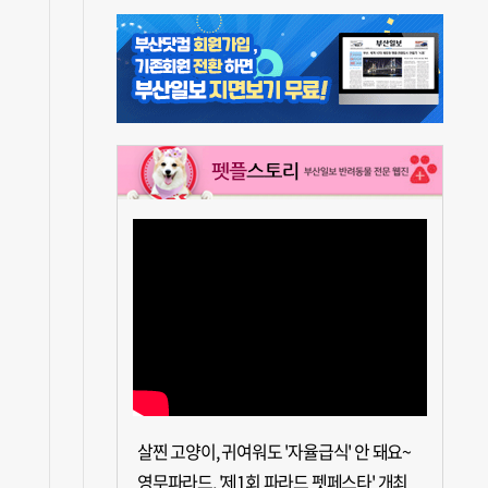
살찐 고양이, 귀여워도 '자율급식' 안 돼요~
영무파라드, '제1회 파라드 펫페스타' 개최