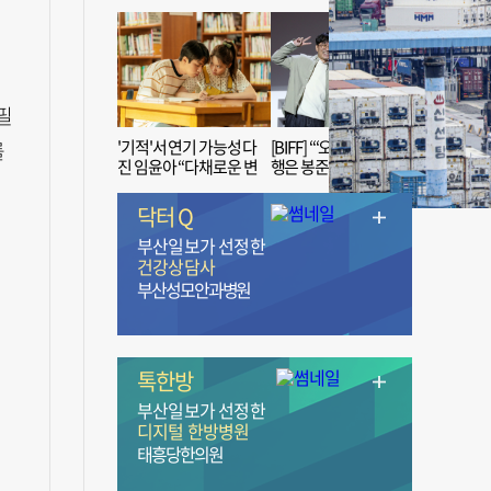
필
'기적'서 연기 가능성 다
[BIFF] “‘오징어 게임’ 흥
를
진 임윤아 “다채로운 변
행은 봉준호 감독 ‘1인
신 응원해 주세요”
치 장벽’ 무너진 순간”
닥터 Q
부산일보가 선정한
건강상담사
부산성모안과병원
톡한방
부산일보가 선정한
디지털 한방병원
태흥당한의원