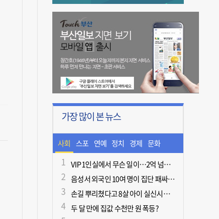
가장 많이 본 뉴스
사회
스포
연예
정치
경제
문화
츠
ㆍ라
VIP 1인실에서 무슨 일이…2억 넘게 쓴 중독자·불법촬영한 의사
음성서 외국인 10여 명이 집단 패싸움하다 1명 사망
이프
손길 뿌리쳤다고 8살 아이 실신시킨 50대, 집유
두 달 만에 집값 수천만 원 폭등?