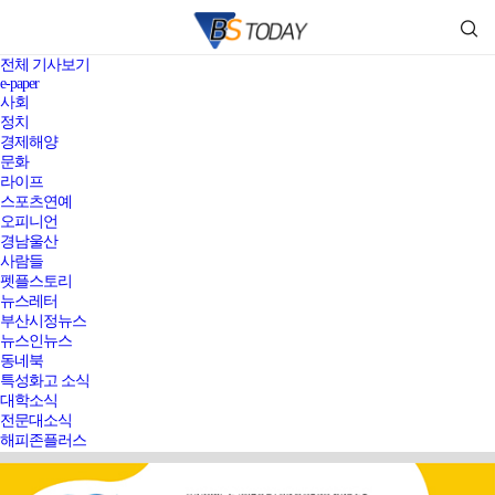
전체 기사보기
e-paper
사회
정치
경제해양
문화
라이프
스포츠연예
오피니언
경남울산
사람들
펫플스토리
뉴스레터
부산시정뉴스
뉴스인뉴스
동네북
특성화고 소식
대학소식
전문대소식
해피존플러스