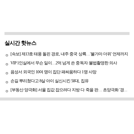
실시간 핫뉴스
[속보] 제13호 태풍 돌핀 경로, 내주 중국 상륙…'불가마 더위' 언제까지
VIP 1인실에서 무슨 일이…2억 넘게 쓴 중독자·불법촬영한 의사
음성서 외국인 10여 명이 집단 패싸움하다 1명 사망
손길 뿌리쳤다고 8살 아이 실신시킨 50대, 집유
[부동산 양극화] 서울 집값 잡으려다 지방 다 죽을 판… 초양극화 '경고등'