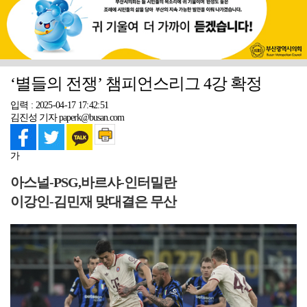
‘별들의 전쟁’ 챔피언스리그 4강 확정
입력 : 2025-04-17 17:42:51
김진성 기자 paperk@busan.com
가
아스널-PSG,바르샤-인터밀란
이강인-김민재 맞대결은 무산