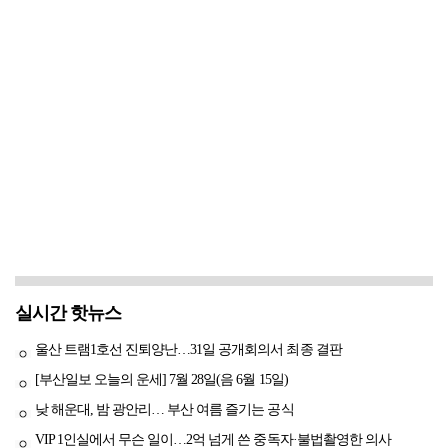
실시간 핫뉴스
울산 트램1호선 진퇴양난…31일 공개회의서 최종 결판
[부산일보 오늘의 운세] 7월 28일(음 6월 15일)
낮 해운대, 밤 광안리… 부산 여름 즐기는 공식
VIP 1인실에서 무슨 일이…2억 넘게 쓴 중독자·불법촬영한 의사