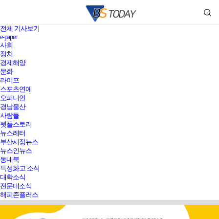
전체 기사보기
e-paper
사회
정치
경제해양
문화
라이프
스포츠연예
오피니언
경남울산
사람들
펫플스토리
뉴스레터
부산시정뉴스
뉴스인뉴스
동네북
특성화고 소식
대학소식
전문대소식
해피존플러스