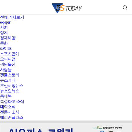
전체 기사보기
e-paper
사회
정치
경제해양
문화
라이프
스포츠연예
오피니언
경남울산
사람들
펫플스토리
뉴스레터
부산시정뉴스
뉴스인뉴스
동네북
특성화고 소식
대학소식
전문대소식
해피존플러스