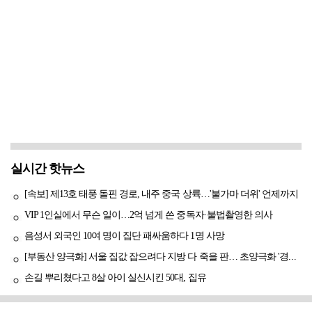
실시간 핫뉴스
[속보] 제13호 태풍 돌핀 경로, 내주 중국 상륙…'불가마 더위' 언제까지
VIP 1인실에서 무슨 일이…2억 넘게 쓴 중독자·불법촬영한 의사
음성서 외국인 10여 명이 집단 패싸움하다 1명 사망
[부동산 양극화] 서울 집값 잡으려다 지방 다 죽을 판… 초양극화 '경고등'
손길 뿌리쳤다고 8살 아이 실신시킨 50대, 집유