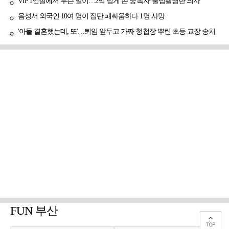
VIP 1인실에서 무슨 일이…2억 넘게 쓴 중독자·불법촬영한 의사
음성서 외국인 10여 명이 집단 패싸움하다 1명 사망
'아들 결혼했는데, 또'…퇴임 앞두고 가짜 청첩장 뿌린 초등 교장 송치
FUN 부산