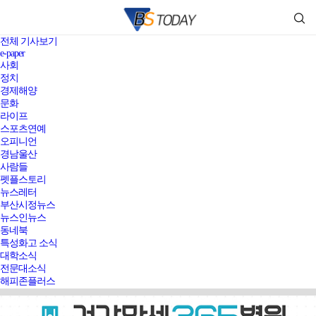
전체 기사보기
e-paper
사회
정치
경제해양
문화
라이프
스포츠연예
오피니언
경남울산
사람들
펫플스토리
뉴스레터
부산시정뉴스
뉴스인뉴스
동네북
특성화고 소식
대학소식
전문대소식
해피존플러스