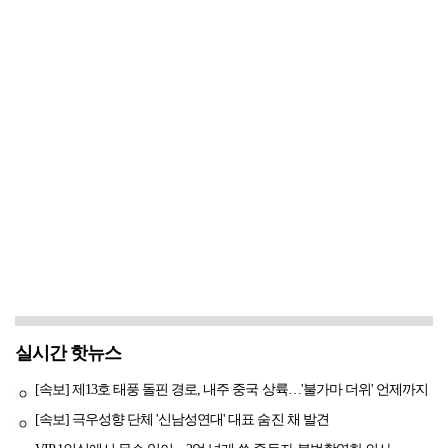
실시간 핫뉴스
[속보] 제13호 태풍 돌핀 경로, 내주 중국 상륙…'불가마 더위' 언제까지
[속보] 극우성향 단체 '신남성연대' 대표 숨진 채 발견