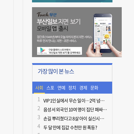
가장 많이 본 뉴스
사회
스포
연예
정치
경제
문화
츠
ㆍ라
VIP 1인실에서 무슨 일이…2억 넘게 쓴 중독자·불법촬영한 의사
음성서 외국인 10여 명이 집단 패싸움하다 1명 사망
이프
손길 뿌리쳤다고 8살 아이 실신시킨 50대, 집유
두 달 만에 집값 수천만 원 폭등?