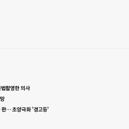
·불법촬영한 의사
사망
 판… 초양극화 '경고등'