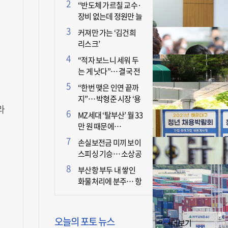
더 늘어난 이유는?
“반도체 가르칠 교수·
장비 없는데 정원만 늘
리면 뭐 하나”
커져만 가는 ‘김건희
리스크’
“적자 보느니 세워 두
는 게 낫다”… 결국 전
면 휴업 선언한 택시회
“한번 맺은 인연 끝까
사
지”… 박형준 시장 ‘용
라
인술’ 주목
MZ세대 ‘탈부산’ 월 33
만 원 때문에…
손실보전금 미끼 보이
스피싱 기승… 소상공
인 두 번 운다
부산항 부두 내 쌓인
화물처리에 분주… 항
만 기능 빠른 회복세
오늘의 포토 뉴스
+더보기