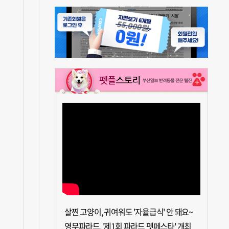
살찐 고양이, 귀여워도 '자율급식' 안 돼요~
영무파라드, '제1회 파라드 펫페스타' 개최