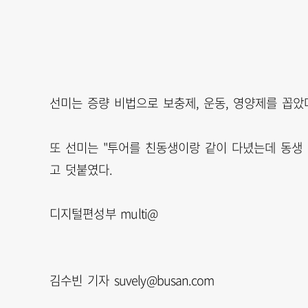
선미는 증량 비법으로 보충제, 운동, 영양제를 꼽았
또 선미는 "투어를 친동생이랑 같이 다녔는데 동생 
고 덧붙였다.
디지털편성부 multi@
김수빈 기자 suvely@busan.com