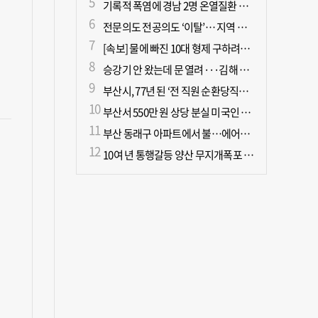
기록적 폭염에 경남 2명 온열질환 사망
전문의도 전공의도 ‘이탈’… 지역 필수의료 무너진다
[속보] 물에 빠진 10대 형제 구하려던 50대 군인 2명 심정지 상태로 이송
승강기 안 왔는데 문 열려···김해 병원서 60대 직원 추락사
부산시, 77년 된 ‘전 직원 순환당직제’ 폐지
부산서 550만 원 상당 분실 미국인 관광객, 경찰 도움으로 되찾아
부산 동래구 아파트에서 불…에어컨에서 발화 추정
10여 년 통행갈등 양산 무지개폭포 해결되나?