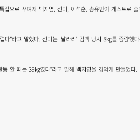
' 특집으로 꾸며져 백지영, 선미, 이석훈, 송유빈이 게스트로 출
다"라고 말했다. 선미는 '날라리' 컴백 당시 8kg를 증량했
 활동 할 때는 39kg였다"라고 말해 백지영을 경악케 만들었다.