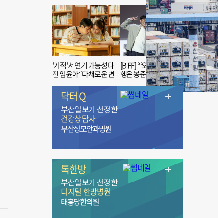
'기적'서 연기 가능성 다
[BIFF] “‘오징어 게임’ 흥
진 임윤아 “다채로운 변
행은 봉준호 감독 ‘1인
신 응원해 주세요”
치 장벽’ 무너진 순간”
닥터 Q
부산일보가 선정한
건강상담사
부산성모안과병원
톡한방
부산일보가 선정한
디지털 한방병원
태흥당한의원