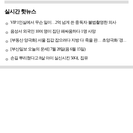
실시간 핫뉴스
VIP 1인실에서 무슨 일이…2억 넘게 쓴 중독자·불법촬영한 의사
음성서 외국인 10여 명이 집단 패싸움하다 1명 사망
[부동산 양극화] 서울 집값 잡으려다 지방 다 죽을 판… 초양극화 '경고등'
[부산일보 오늘의 운세] 7월 28일(음 6월 15일)
손길 뿌리쳤다고 8살 아이 실신시킨 50대, 집유