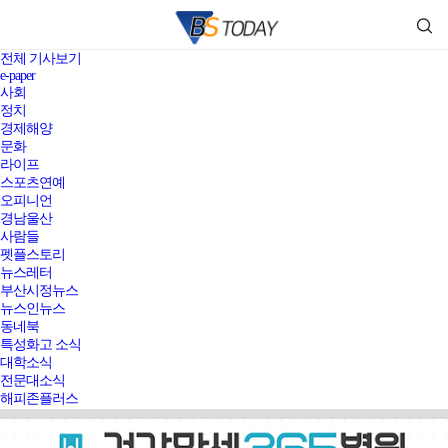
전체 기사보기
e-paper
사회
정치
경제해양
문화
라이프
스포츠연예
오피니언
경남울산
사람들
펫플스토리
뉴스레터
부산시정뉴스
뉴스인뉴스
동네북
특성화고 소식
대학소식
전문대소식
해피존플러스