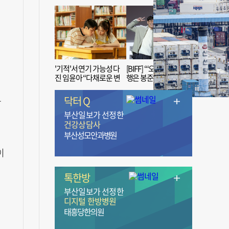
'기적'서 연기 가능성 다
[BIFF] “‘오징어 게임’ 흥
진 임윤아 “다채로운 변
행은 봉준호 감독 ‘1인
신 응원해 주세요”
치 장벽’ 무너진 순간”
닥터 Q
압
부산일보가 선정한
건강상담사
부산성모안과병원
이
톡한방
부산일보가 선정한
디지털 한방병원
태흥당한의원