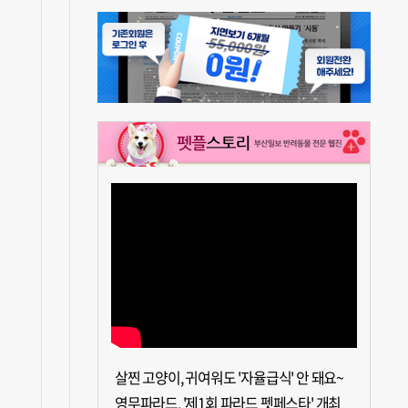
살찐 고양이, 귀여워도 '자율급식' 안 돼요~
영무파라드, '제1회 파라드 펫페스타' 개최