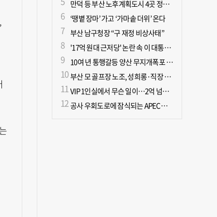
만덕 등 부산 노후계획도시 4곳 정비기본계획 마련
‘땡볕 장마’ 가고 ‘가마솥 더위’ 온다
,
부산 남구청장 “구 재정 비상사태”
'17억 원대 근저당' 논란 속 이 대통령, 오늘 국민과 부동산 대토론회
10여 년 통행갈등 양산 무지개폭포 해결되나?
실
부산 모 골프장 노조, 성희롱·직장 내 괴롭힘으로 이사장 고발
어
VIP 1인실에서 무슨 일이…2억 넘게 쓴 중독자·불법촬영한 의사
공사 우회도로에 잠식되는 APEC공원… 시민도 나무도 ‘불편’
서는