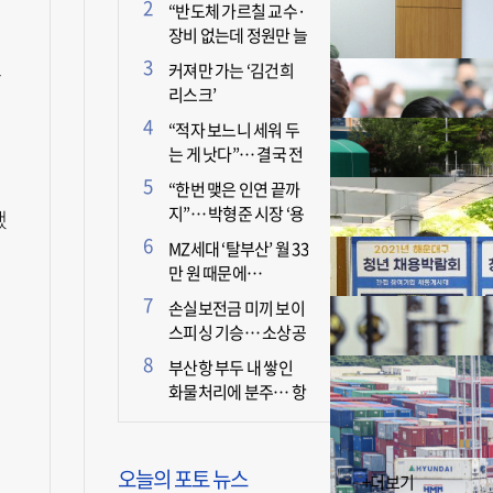
더 늘어난 이유는?
“반도체 가르칠 교수·
장비 없는데 정원만 늘
리면 뭐 하나”
커져만 가는 ‘김건희
상
리스크’
“적자 보느니 세워 두
는 게 낫다”… 결국 전
면 휴업 선언한 택시회
“한번 맺은 인연 끝까
사
지”… 박형준 시장 ‘용
했
인술’ 주목
MZ세대 ‘탈부산’ 월 33
만 원 때문에…
손실보전금 미끼 보이
스피싱 기승… 소상공
인 두 번 운다
부산항 부두 내 쌓인
화물처리에 분주… 항
만 기능 빠른 회복세
오늘의 포토 뉴스
+더보기