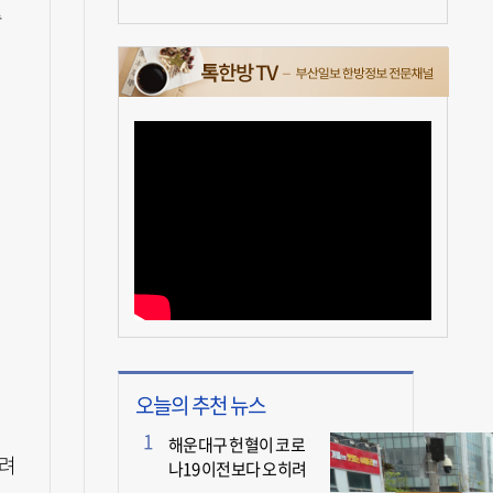
주
오늘의 추천 뉴스
해운대구 헌혈이 코로
히려
나19 이전보다 오히려