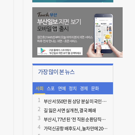
가장 많이 본 뉴스
사회
스포
연예
정치
경제
문화
츠
ㆍ라
부산서 550만 원 상당 분실 미국인 관광객, 경찰 도움으로 되찾아
길 잃은 서면 실개천, 결국 폐쇄
이프
부산시, 77년 된 ‘전 직원 순환당직제’ 폐지
가덕신공항 배후도시, 눌차만에 2028년 착공