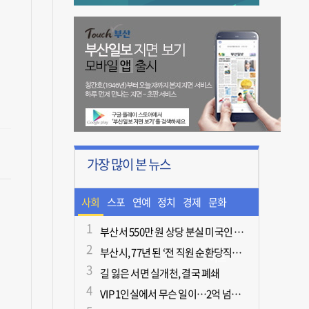
가장 많이 본 뉴스
사회
스포
연예
정치
경제
문화
츠
ㆍ라
부산서 550만 원 상당 분실 미국인 관광객, 경찰 도움으로 되찾아
부산시, 77년 된 ‘전 직원 순환당직제’ 폐지
이프
길 잃은 서면 실개천, 결국 폐쇄
VIP 1인실에서 무슨 일이…2억 넘게 쓴 중독자·불법촬영한 의사