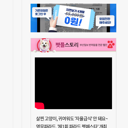
살찐 고양이, 귀여워도 '자율급식' 안 돼요~
영무파라드, '제1회 파라드 펫페스타' 개최