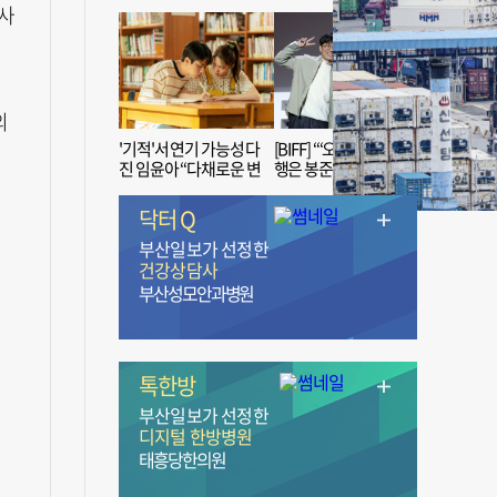
사
의
'기적'서 연기 가능성 다
[BIFF] “‘오징어 게임’ 흥
진 임윤아 “다채로운 변
행은 봉준호 감독 ‘1인
신 응원해 주세요”
치 장벽’ 무너진 순간”
닥터 Q
부산일보가 선정한
건강상담사
부산성모안과병원
톡한방
부산일보가 선정한
디지털 한방병원
태흥당한의원