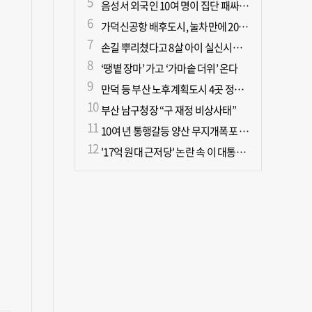
음성서 외국인 10여 명이 집단 패싸움하다 1명 사망
가덕신공항 배후도시, 눌차만에 2028년 착공
손길 뿌리쳤다고 8살 아이 실신시킨 50대, 집유
‘땡볕 장마’ 가고 ‘가마솥 더위’ 온다
만덕 등 부산 노후계획도시 4곳 정비기본계획 마련
부산 남구청장 “구 재정 비상사태”
10여 년 통행갈등 양산 무지개폭포 해결되나?
'17억 원대 근저당' 논란 속 이 대통령, 오늘 국민과 부동산 대토론회