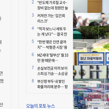
더 늘어난 이유는?
“반도체 가르칠 교수·
장비 없는데 정원만 늘
리면 뭐 하나”
커져만 가는 ‘김건희
유
리스크’
“적자 보느니 세워 두
는 게 낫다”… 결국 전
면 휴업 선언한 택시회
베
“한번 맺은 인연 끝까
사
지”… 박형준 시장 ‘용
스
인술’ 주목
MZ세대 ‘탈부산’ 월 33
만 원 때문에…
손실보전금 미끼 보이
면
스피싱 기승… 소상공
인 두 번 운다
박했
부산항 부두 내 쌓인
화물처리에 분주… 항
만 기능 빠른 회복세
션
오늘의 포토 뉴스
+더보기