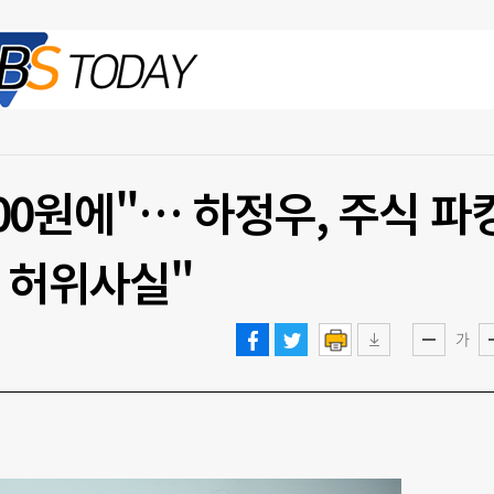
2026.08.06 목
100원에"… 하정우, 주식 파
 허위사실"
가