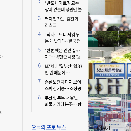
더 늘어난 이유는?
“반도체 가르칠 교수·
장비 없는데 정원만 늘
리면 뭐 하나”
커져만 가는 ‘김건희
리스크’
“적자 보느니 세워 두
는 게 낫다”… 결국 전
면 휴업 선언한 택시회
“한번 맺은 인연 끝까
사
차
지”… 박형준 시장 ‘용
인술’ 주목
MZ세대 ‘탈부산’ 월 33
만 원 때문에…
손실보전금 미끼 보이
을
스피싱 기승… 소상공
인 두 번 운다
부산항 부두 내 쌓인
화물처리에 분주… 항
만 기능 빠른 회복세
을
오늘의 포토 뉴스
+더보기