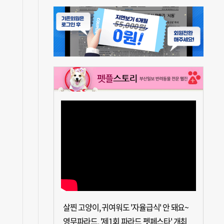
살찐 고양이, 귀여워도 '자율급식' 안 돼요~
영무파라드, '제1회 파라드 펫페스타' 개최