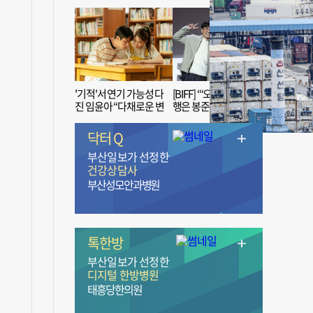
'기적'서 연기 가능성 다
[BIFF] “‘오징어 게임’ 흥
진 임윤아 “다채로운 변
행은 봉준호 감독 ‘1인
신 응원해 주세요”
치 장벽’ 무너진 순간”
닥터 Q
부산일보가 선정한
건강상담사
부산성모안과병원
톡한방
부산일보가 선정한
디지털 한방병원
태흥당한의원