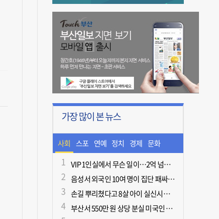
가장 많이 본 뉴스
사회
스포
연예
정치
경제
문화
츠
ㆍ라
VIP 1인실에서 무슨 일이…2억 넘게 쓴 중독자·불법촬영한 의사
음성서 외국인 10여 명이 집단 패싸움하다 1명 사망
이프
손길 뿌리쳤다고 8살 아이 실신시킨 50대, 집유
부산서 550만 원 상당 분실 미국인 관광객, 경찰 도움으로 되찾아