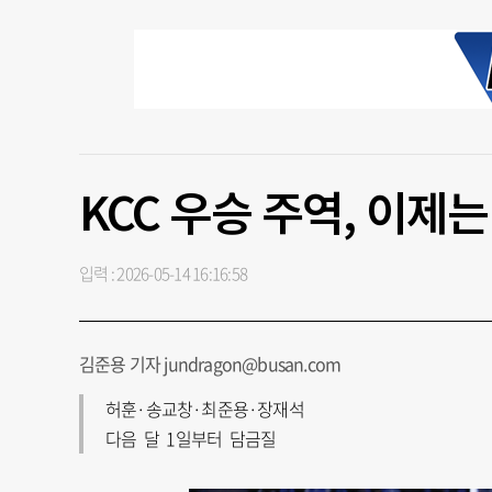
KCC 우승 주역, 이제
입력 : 2026-05-14 16:16:58
김준용 기자 jundragon@busan.com
허훈·송교창·최준용·장재석
다음 달 1일부터 담금질