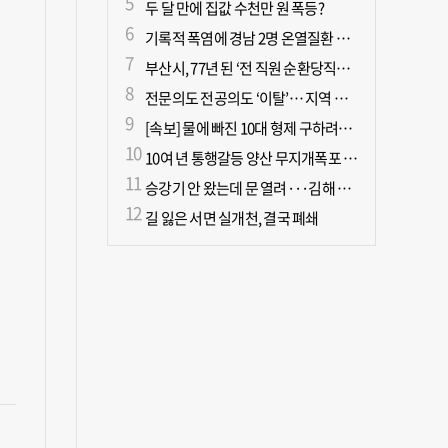
두 달 만에 집값 수천만 원 폭등?
기록적 폭염에 경남 2명 온열질환 사망
부산시, 77년 된 ‘전 직원 순환당직제’ 폐지
전문의도 전공의도 ‘이탈’… 지역 필수의료 무너진다
[속보] 물에 빠진 10대 형제 구하려던 50대 군인 2명 심정지 상태로 이송
10여 년 통행갈등 양산 무지개폭포 해결되나?
승강기 안 왔는데 문 열려···김해 병원서 60대 직원 추락사
길 잃은 서면 실개천, 결국 폐쇄