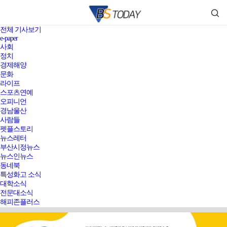
전체 기사보기
e-paper
사회
정치
경제해양
문화
라이프
스포츠연예
오피니언
경남울산
사람들
펫플스토리
뉴스레터
부산시정뉴스
뉴스인뉴스
동네북
특성화고 소식
대학소식
전문대소식
해피존플러스