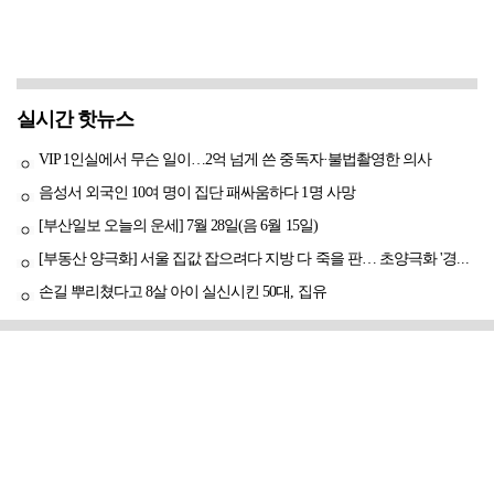
실시간 핫뉴스
VIP 1인실에서 무슨 일이…2억 넘게 쓴 중독자·불법촬영한 의사
음성서 외국인 10여 명이 집단 패싸움하다 1명 사망
[부산일보 오늘의 운세] 7월 28일(음 6월 15일)
[부동산 양극화] 서울 집값 잡으려다 지방 다 죽을 판… 초양극화 '경고등'
손길 뿌리쳤다고 8살 아이 실신시킨 50대, 집유