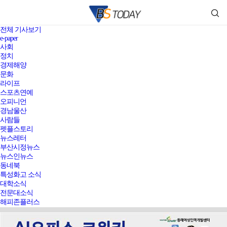
전체 기사보기
e-paper
사회
정치
경제해양
문화
라이프
스포츠연예
오피니언
경남울산
사람들
펫플스토리
뉴스레터
부산시정뉴스
뉴스인뉴스
동네북
특성화고 소식
대학소식
전문대소식
해피존플러스