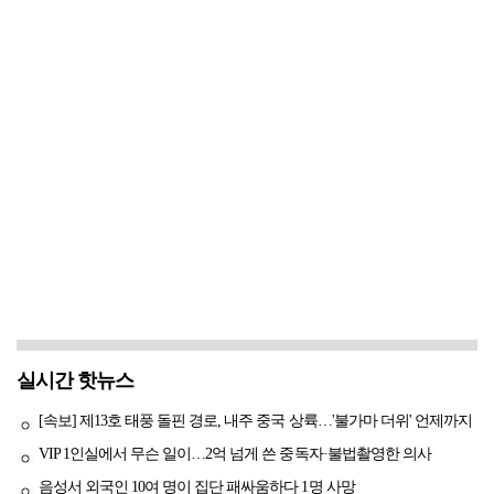
실시간 핫뉴스
[속보] 제13호 태풍 돌핀 경로, 내주 중국 상륙…'불가마 더위' 언제까지
VIP 1인실에서 무슨 일이…2억 넘게 쓴 중독자·불법촬영한 의사
음성서 외국인 10여 명이 집단 패싸움하다 1명 사망