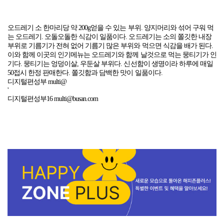
오드레기 소 한마리당 약 200g얻을 수 있는 부위. 양지머리와 섞어 구워 먹
는 오드레기. 오돌오돌한 식감이 일품이다. 오드레기는 소의 쫄깃한 내장
부위로 기름기가 전혀 없어 기름기 많은 부위와 먹으면 식감을 배가 된다.
이와 함께 이곳의 인기메뉴는 오드레기와 함께 날것으로 먹는 뭉티기가 인
기다. 뭉티기는 엉덩이살, 우둔살 부위다. 신선함이 생명이라 하루에 매일
50접시 한정 판매한다. 쫄깃함과 담백한 맛이 일품이다.
디지털편성부 multi@
'
디지털편성부16 multi@busan.com