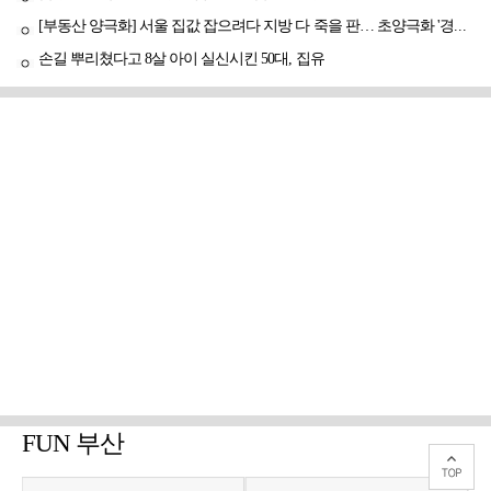
[부동산 양극화] 서울 집값 잡으려다 지방 다 죽을 판… 초양극화 '경고등'
손길 뿌리쳤다고 8살 아이 실신시킨 50대, 집유
FUN 부산