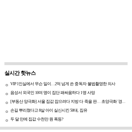
실시간 핫뉴스
VIP 1인실에서 무슨 일이…2억 넘게 쓴 중독자·불법촬영한 의사
음성서 외국인 10여 명이 집단 패싸움하다 1명 사망
[부동산 양극화] 서울 집값 잡으려다 지방 다 죽을 판… 초양극화 '경고등'
손길 뿌리쳤다고 8살 아이 실신시킨 50대, 집유
두 달 만에 집값 수천만 원 폭등?