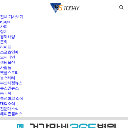
전체 기사보기
e-paper
사회
정치
경제해양
문화
라이프
스포츠연예
오피니언
경남울산
사람들
펫플스토리
뉴스레터
부산시정뉴스
뉴스인뉴스
동네북
특성화고 소식
대학소식
전문대소식
해피존플러스