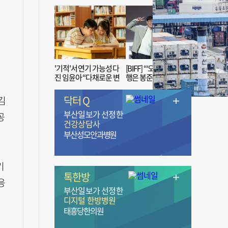
'기적'서 연기 가능성 다
[BIFF] “‘오징어 게임’ 흥
진 임윤아 “다채로운 변
행은 봉준호 감독 ‘1인
신 응원해 주세요”
치 장벽’ 무너진 순간”
닥터 Q
김
부산일보가 선정한
공
건강상담사
부산성모안과병원
기
톡한방
응
부산일보가 선정한
디지털 한방병원
태흥당한의원