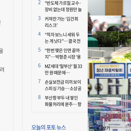
더 늘어난 이유는?
“반도체 가르칠 교수·
장비 없는데 정원만 늘
기
리면 뭐 하나”
커져만 가는 ‘김건희
붙
리스크’
“적자 보느니 세워 두
는 게 낫다”… 결국 전
면 휴업 선언한 택시회
을
“한번 맺은 인연 끝까
사
지”… 박형준 시장 ‘용
규
인술’ 주목
MZ세대 ‘탈부산’ 월 33
하려
만 원 때문에…
손실보전금 미끼 보이
스피싱 기승… 소상공
인 두 번 운다
부산항 부두 내 쌓인
화물처리에 분주… 항
만 기능 빠른 회복세
오늘의 포토 뉴스
+더보기