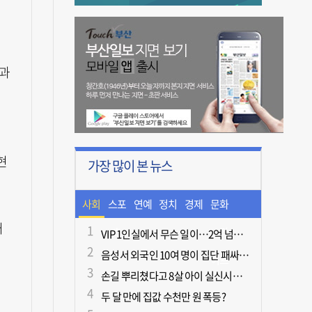
사과
현
가장 많이 본 뉴스
사회
스포
연예
정치
경제
문화
거
츠
ㆍ라
VIP 1인실에서 무슨 일이…2억 넘게 쓴 중독자·불법촬영한 의사
음성서 외국인 10여 명이 집단 패싸움하다 1명 사망
이프
손길 뿌리쳤다고 8살 아이 실신시킨 50대, 집유
두 달 만에 집값 수천만 원 폭등?