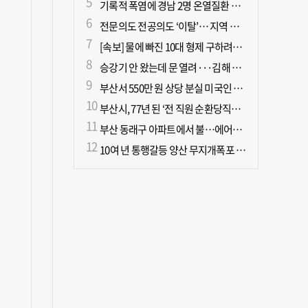
기록적 폭염에 경남 2명 온열질환 사망
전문의도 전공의도 ‘이탈’… 지역 필수의료 무너진다
[속보] 물에 빠진 10대 형제 구하려던 50대 군인 2명 심정지 상태로 이송
승강기 안 왔는데 문 열려···김해 병원서 60대 직원 추락사
부산서 550만 원 상당 분실 미국인 관광객, 경찰 도움으로 되찾아
부산시, 77년 된 ‘전 직원 순환당직제’ 폐지
부산 동래구 아파트에서 불…에어컨에서 발화 추정
10여 년 통행갈등 양산 무지개폭포 해결되나?