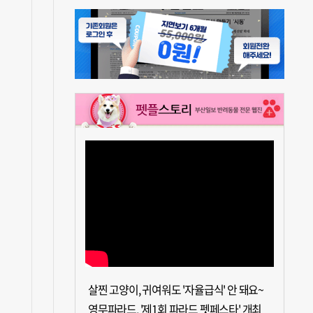
살찐 고양이, 귀여워도 '자율급식' 안 돼요~
영무파라드, '제1회 파라드 펫페스타' 개최