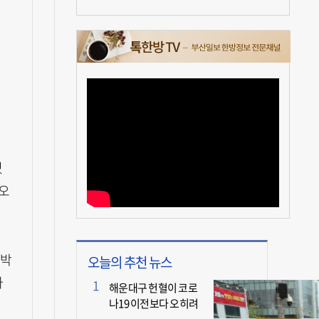
있
떠오
“박
오늘의 추천 뉴스
사
해운대구 헌혈이 코로
나19 이전보다 오히려