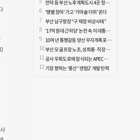
만덕 등 부산 노후계획도시 4곳 정비기본계획 마련
다
‘땡볕 장마’ 가고 ‘가마솥 더위’ 온다
환
부산 남구청장 “구 재정 비상사태”
'17억 원대 근저당' 논란 속 이 대통령, 오늘 국민과 부동산 대토론회
한
10여 년 통행갈등 양산 무지개폭포 해결되나?
0
부산 모 골프장 노조, 성희롱·직장 내 괴롭힘으로 이사장 고발
부
공사 우회도로에 잠식되는 APEC공원… 시민도 나무도 ‘불편’
기장 향하는 ‘풍산’ ‘센텀2’ 개발 탄력
 사
생