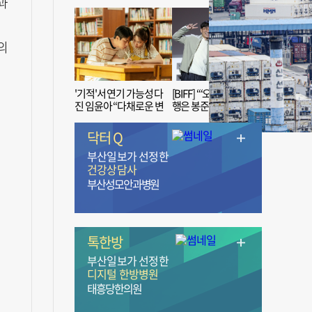
과
의
'기적'서 연기 가능성 다
[BIFF] “‘오징어 게임’ 흥
진 임윤아 “다채로운 변
행은 봉준호 감독 ‘1인
신 응원해 주세요”
치 장벽’ 무너진 순간”
닥터 Q
부산일보가 선정한
건강상담사
부산성모안과병원
톡한방
부산일보가 선정한
디지털 한방병원
태흥당한의원