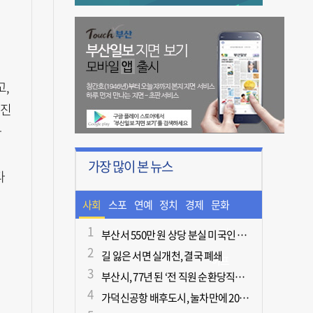
,
 진
라
가장 많이 본 뉴스
다
사회
스포
연예
정치
경제
문화
츠
ㆍ라
부산서 550만 원 상당 분실 미국인 관광객, 경찰 도움으로 되찾아
길 잃은 서면 실개천, 결국 폐쇄
이프
부산시, 77년 된 ‘전 직원 순환당직제’ 폐지
가덕신공항 배후도시, 눌차만에 2028년 착공