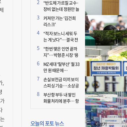
있
더 늘어난 이유는?
“반도체 가르칠 교수·
제
장비 없는데 정원만 늘
리면 뭐 하나”
커져만 가는 ‘김건희
리스크’
“적자 보느니 세워 두
는 게 낫다”… 결국 전
면 휴업 선언한 택시회
“한번 맺은 인연 끝까
사
지”… 박형준 시장 ‘용
인술’ 주목
MZ세대 ‘탈부산’ 월 33
만 원 때문에…
요
손실보전금 미끼 보이
가,
스피싱 기승… 소상공
평
인 두 번 운다
부산항 부두 내 쌓인
가가
화물처리에 분주… 항
만 기능 빠른 회복세
다
저는
오늘의 포토 뉴스
+더보기