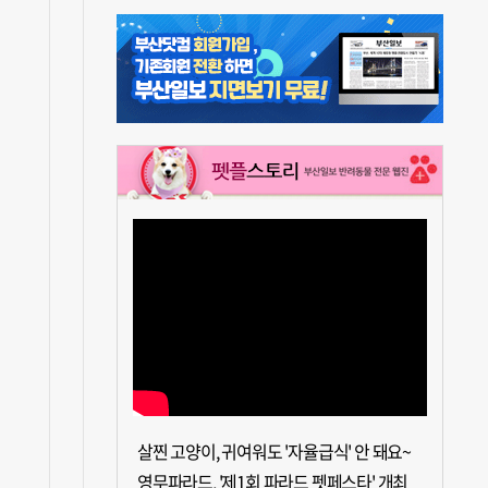
살찐 고양이, 귀여워도 '자율급식' 안 돼요~
영무파라드, '제1회 파라드 펫페스타' 개최