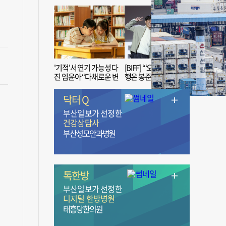
'기적'서 연기 가능성 다
[BIFF] “‘오징어 게임’ 흥
진 임윤아 “다채로운 변
행은 봉준호 감독 ‘1인
신 응원해 주세요”
치 장벽’ 무너진 순간”
닥터 Q
부산일보가 선정한
건강상담사
부산성모안과병원
톡한방
부산일보가 선정한
디지털 한방병원
태흥당한의원