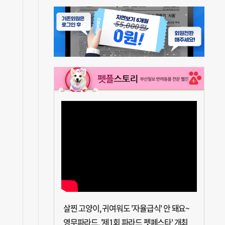
살찐 고양이, 귀여워도 '자율급식' 안 돼요~
영무파라드, '제1회 파라드 펫페스타' 개최