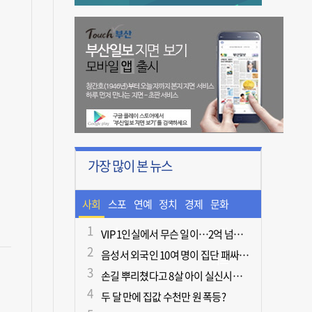
가장 많이 본 뉴스
사회
스포
연예
정치
경제
문화
츠
ㆍ라
VIP 1인실에서 무슨 일이…2억 넘게 쓴 중독자·불법촬영한 의사
음성서 외국인 10여 명이 집단 패싸움하다 1명 사망
이프
손길 뿌리쳤다고 8살 아이 실신시킨 50대, 집유
두 달 만에 집값 수천만 원 폭등?