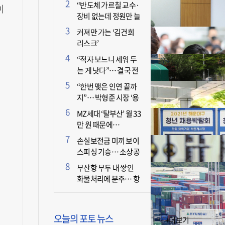
더 늘어난 이유는?
“반도체 가르칠 교수·
이
장비 없는데 정원만 늘
리면 뭐 하나”
커져만 가는 ‘김건희
리스크’
“적자 보느니 세워 두
는 게 낫다”… 결국 전
면 휴업 선언한 택시회
“한번 맺은 인연 끝까
사
지”… 박형준 시장 ‘용
인술’ 주목
MZ세대 ‘탈부산’ 월 33
만 원 때문에…
손실보전금 미끼 보이
스피싱 기승… 소상공
인 두 번 운다
부산항 부두 내 쌓인
화물처리에 분주… 항
만 기능 빠른 회복세
오늘의 포토 뉴스
+더보기