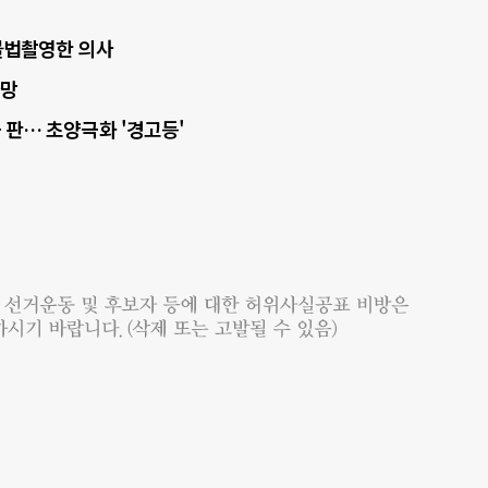
·불법촬영한 의사
사망
 판… 초양극화 '경고등'