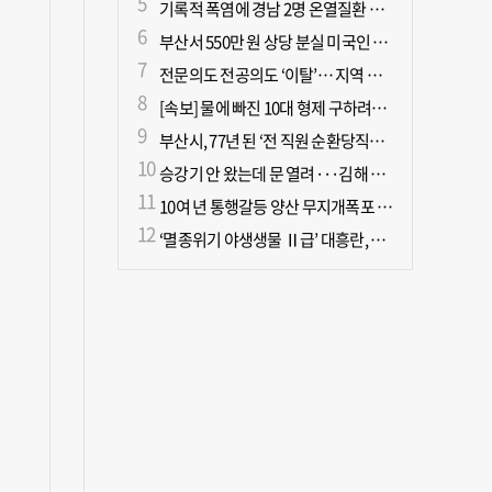
기록적 폭염에 경남 2명 온열질환 사망
부산서 550만 원 상당 분실 미국인 관광객, 경찰 도움으로 되찾아
전문의도 전공의도 ‘이탈’… 지역 필수의료 무너진다
[속보] 물에 빠진 10대 형제 구하려던 50대 군인 2명 심정지 상태로 이송
부산시, 77년 된 ‘전 직원 순환당직제’ 폐지
승강기 안 왔는데 문 열려···김해 병원서 60대 직원 추락사
10여 년 통행갈등 양산 무지개폭포 해결되나?
‘멸종위기 야생생물 Ⅱ급’ 대흥란, 지리산 새 서식지 확인