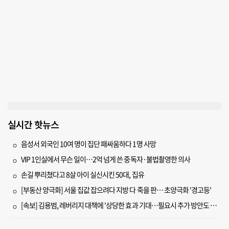
실시간 핫뉴스
음성서 외국인 10여 명이 집단 패싸움하다 1명 사망
VIP 1인실에서 무슨 일이…2억 넘게 쓴 중독자·불법촬영한 의사
손길 뿌리쳤다고 8살 아이 실신시킨 50대, 집유
[부동산 양극화] 서울 집값 잡으려다 지방 다 죽을 판… 초양극화 '경고등'
[속보] 김용범, 레버리지 대책에 '상당한 효과 기대…필요시 추가 방안도 검토'