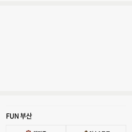
FUN 부산