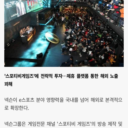
'스포티비게임즈'에 전략적 투자…제휴 플랫폼 통한 해외 노출
꾀해
넥슨이 e스포츠 분야 영향력을 국내를 넘어 해외로 본격적으
로 확장한다.
넥슨그룹은 게임전문 채널 '스포티비 게임즈'의 방송 제작 및