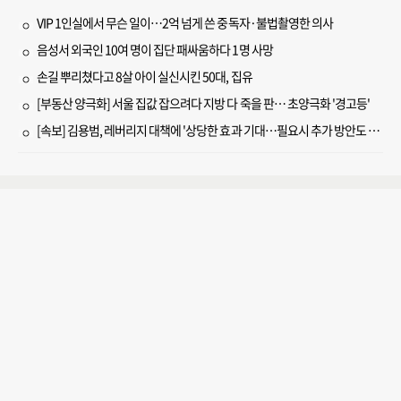
VIP 1인실에서 무슨 일이…2억 넘게 쓴 중독자·불법촬영한 의사
음성서 외국인 10여 명이 집단 패싸움하다 1명 사망
손길 뿌리쳤다고 8살 아이 실신시킨 50대, 집유
[부동산 양극화] 서울 집값 잡으려다 지방 다 죽을 판… 초양극화 '경고등'
[속보] 김용범, 레버리지 대책에 '상당한 효과 기대…필요시 추가 방안도 검토'