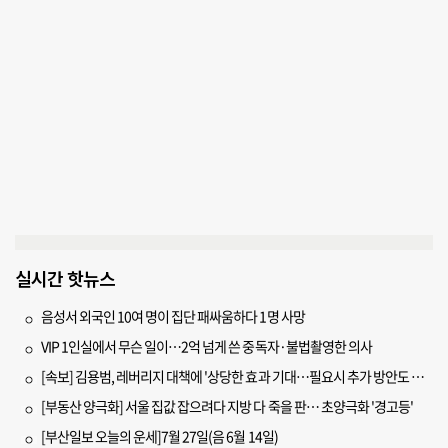
실시간 핫뉴스
음성서 외국인 10여 명이 집단 패싸움하다 1명 사망
VIP 1인실에서 무슨 일이…2억 넘게 쓴 중독자·불법촬영한 의사
[속보] 김용범, 레버리지 대책에 '상당한 효과 기대…필요시 추가 방안도 검토'
[부동산 양극화] 서울 집값 잡으려다 지방 다 죽을 판… 초양극화 '경고등'
[부산일보 오늘의 운세]7월 27일(음 6월 14일)