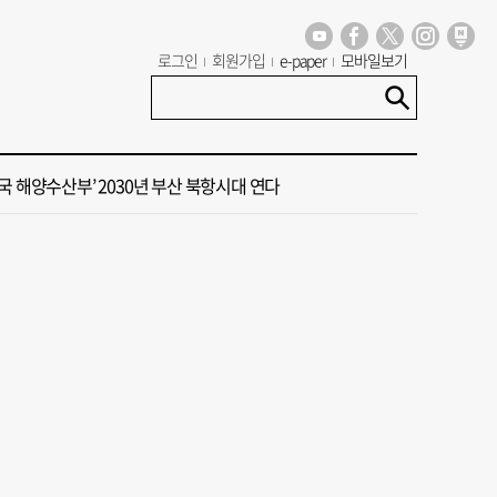
대주택서 변기 수리 중 흉기 사건… 30대 여성 현행범 체포
로그인
회원가입
e-paper
모바일보기
15호 태풍 '찬홈' 북상 중…일본 관통 후 우리나라에 단비 선물
국 해양수산부’ 2030년 부산 북항시대 연다
 계류 모든 선박 영업정지”… 재개발 속도전
동구 확정 이유…부지 용이성·접근성·집적 가능성이 운명 갈랐다 [해수부 북항 시대]
대주택서 변기 수리 중 흉기 사건… 30대 여성 현행범 체포
15호 태풍 '찬홈' 북상 중…일본 관통 후 우리나라에 단비 선물