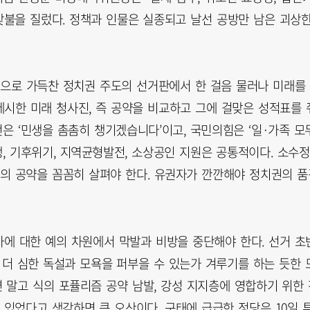
맞불을 질렀다. 정책과 인물은 실종되고 날선 공방만 남은 괴상
욕으로 가득찬 정치권 주도의 선거판에서 한 걸음 물러나 미래를
제시한 미래 청사진, 즉 공약을 비교하고 그에 걸맞은 성적표를 
번은 ‘민생을 촘촘히 챙기겠습니다’이고, 국민의힘은 ‘일·가족 모
생, 기후위기, 지역균형발전, 소상공인 지원은 공통적이다. 소수정
 당의 공약을 꼼꼼히 살펴야 한다. 유권자가 깐깐해야 정치권의 품
에 대한 예의 차원에서 막발과 비방을 중단해야 한다. 선거 초
 더 심한 독설과 모욕을 퍼부을 수 있는가 겨루기를 하는 듯한 
 말고 식의 포퓰리즘 공약 남발, 강성 지지층에 영합하기 위한 
있었다고 생각하면 큰 오산이다. 구태에 급급한 정당은 10일 