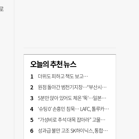
로
오늘의 추천 뉴스
더위도 피하고 책도 보고…
원점 돌아간 범천기지창…“부산시가 사업구조 전면 재검토 나서야"
5분만 앉아 있어도 체온 '뚝'…일본서 출시 '인간 냉장고' 가격은?
‘슈팅 0’ 손흥민 침묵… LAFC, 톨루카에 1-0 신승
“가성비로 추석 대목 잡아라” 고물가에 실속형 선물세트 확대
성과급 불만 고조 SK하이닉스, 통합노조 설립 본격화