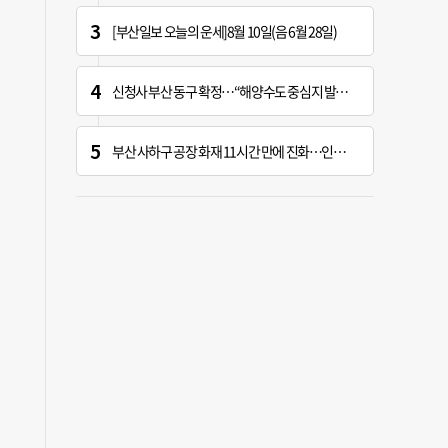
[부산일보 오늘의 운세]8월 10일(음 6월 28일)
신청사 부산 동구 확정…“해양수도 중심지 발돋움할 기회” [해수부 북항 시대]
부산 사하구 공장 화재 11시간 만에 진화…인명 피해 없어