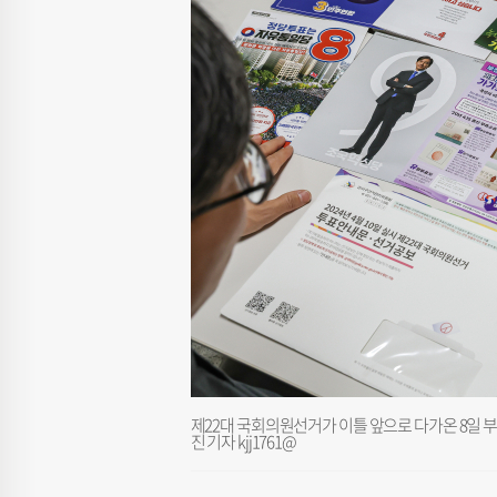
제22대 국회의원선거가 이틀 앞으로 다가온 8일 부
진 기자 kjj1761@