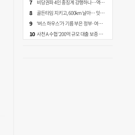
비당권파 4인 중징계 강행하나…역풍 예고하는 張의 반격
골든타임 지키고, 600km 날아… 잇따라 생명 구한 부산소방 헬기
‘버스 하우스’가 기름 부은 정부·여당 부동산 정책
사천 A 수협 ‘200억 규모 대출 보증 이관’ 논란…검찰 송치