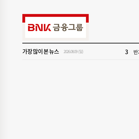
9
부산
1
부
3
반
가장 많이 본 뉴스
5
해
2026.08.09 (일)
7
이
9
부산
1
부