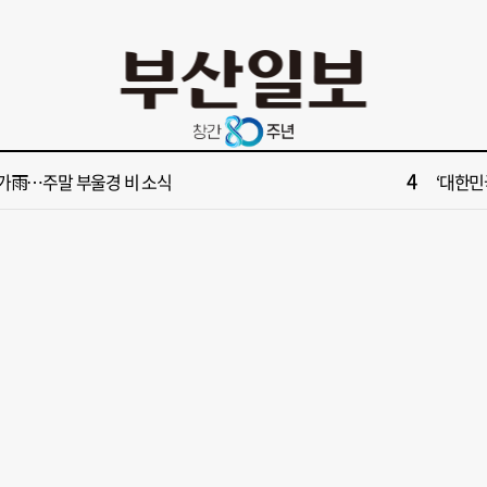
10
서 공인중개사 명의 빌려 대표 행세… 수억 원 챙긴 60대 등 3명 송치
부산 다세
2
산 서구, 부산 최초 기초생활수급자 ‘이사비· 생필품비’ 지원
[속보] 제
4
가雨…주말 부울경 비 소식
‘대한민
6
수부 청사 유치에 웃은 곽규택…희비 갈린 부산 의원들
“수영만
8
 대통령 "전남광주 독자적 대학입시제도 어떤가" 제안
신청사 부산 
10
서 공인중개사 명의 빌려 대표 행세… 수억 원 챙긴 60대 등 3명 송치
부산 다세
2
산 서구, 부산 최초 기초생활수급자 ‘이사비· 생필품비’ 지원
[속보] 제