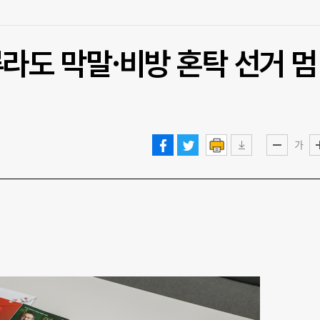
하루라도 막말·비방 혼탁 선거 멈
가