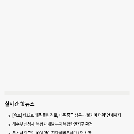
실시간 핫뉴스
[속보] 제13호 태풍 돌핀 경로, 내주 중국 상륙…'불가마 더위' 언제까지
해수부 신청사, 북항 재개발 부지 복합항만지구 확정
음성서 외국인 10여 명이 집단 패싸움하다 1명 사망