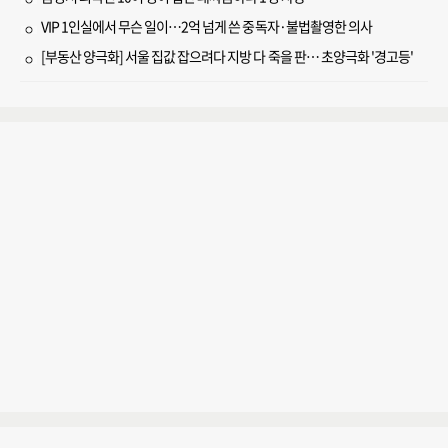
VIP 1인실에서 무슨 일이…2억 넘게 쓴 중독자·불법촬영한 의사
[부동산 양극화] 서울 집값 잡으려다 지방 다 죽을 판… 초양극화 '경고등'