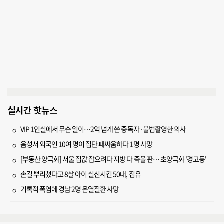
실시간 핫뉴스
VIP 1인실에서 무슨 일이…2억 넘게 쓴 중독자·불법촬영한 의사
음성서 외국인 10여 명이 집단 패싸움하다 1명 사망
[부동산 양극화] 서울 집값 잡으려다 지방 다 죽을 판… 초양극화 '경고등'
손길 뿌리쳤다고 8살 아이 실신시킨 50대, 집유
기록적 폭염에 경남 2명 온열질환 사망