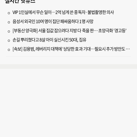
실시간 핫뉴스
VIP 1인실에서 무슨 일이…2억 넘게 쓴 중독자·불법촬영한 의사
음성서 외국인 10여 명이 집단 패싸움하다 1명 사망
[부동산 양극화] 서울 집값 잡으려다 지방 다 죽을 판… 초양극화 '경고등'
손길 뿌리쳤다고 8살 아이 실신시킨 50대, 집유
[속보] 김용범, 레버리지 대책에 '상당한 효과 기대…필요시 추가 방안도 검토'