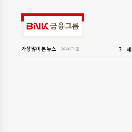
9
‘
1
[속
3
해
가장 많이 본 뉴스
5
'
2026.08.07 (금)
7
창
9
‘
1
[속