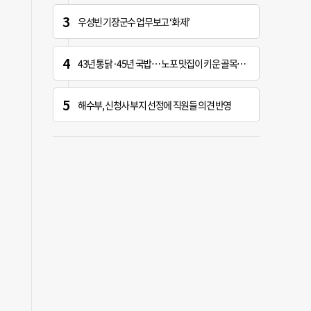
우성빈 기장군수 업무보고 ‘화제’
43년 통닭·45년 국밥… 노포 맛집이 키운 골목시장 [골목시장, 다시 장날]
해수부, 신청사 부지 선정에 직원들 의견 반영