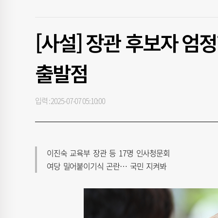
[사설] 장관 후보자 엄
출발점
입력 : 2025-07-07 05:10:00
이진숙 교육부 장관 등 17명 인사청문회
여당 밀어붙이기식 곤란… 국민 지켜봐