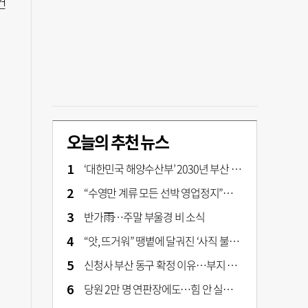
건
오늘의 추천 뉴스
‘대한민국 해양수산부’ 2030년 부산 북항시대 연다
“수영만 계류 모든 선박 영업정지”… 재개발 속도전
반가雨…주말 부울경 비 소식
“앗, 뜨거워” 땡볕에 달궈진 ‘사직 불가마’ 관중석 무려 70도
신청사 부산 동구 확정 이유…부지 용이성·접근성·집적 가능성이 운명 갈랐다 [해수부 북항 시대]
당원 2만 명 연판장에도…힘 안 실리는 ‘장동혁 사퇴’ 공세