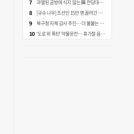
과열된 공방에 식지 않는 與 전당대회… 호남·수도권 집중하는 후보들
[규슈 나우] 조선인 15만 명 끌려간 치쿠호 탄광… 대를 이은 진실 캐기
북구청 자체 감사 추진… 더 불붙는 북구 신청사 갈등
‘도로 위 폭탄’ 약물운전… 휴가철 음주와 병행 단속 [교통안전, 시민이 만든다]