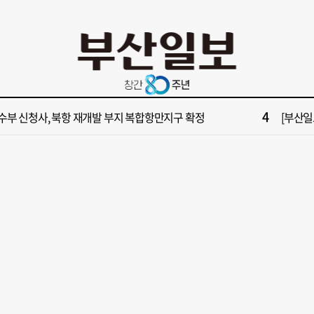
10
불가마 부산’ 식히려면 꽉 막힌 바람길 53곳 열어라
2028
2
보] 제13호 태풍 돌핀 경로, 내주 중국 상륙…'불가마 더위' 언제까지
"아들 결
4
수부 신청사, 북항 재개발 부지 복합항만지구 확정
[부산일보
6
구포시장 가이드' 자처한 한동훈…'구포데이'로 북구 알리기 총력
[부산일보
8
업 반세기 만에 노조 생긴 두 기업, 닮은 꼴 노사 갈등
[부산일보
10
불가마 부산’ 식히려면 꽉 막힌 바람길 53곳 열어라
2028
2
보] 제13호 태풍 돌핀 경로, 내주 중국 상륙…'불가마 더위' 언제까지
"아들 결