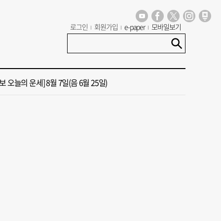
년 첫삽 뜬다더니… ‘범천기지창’ 다시 원점
로그인
회원가입
e-paper
모바일보기
혼했는데, 또"…퇴임 앞두고 가짜 청첩장 뿌린 초등 교장 송치
 오늘의 운세] 8월 7일(음 6월 25일)
 오늘의 운세] 8월 5일(음 6월 23일)
 오늘의 운세] 8월 6일(음 6월 24일)
년 첫삽 뜬다더니… ‘범천기지창’ 다시 원점
혼했는데, 또"…퇴임 앞두고 가짜 청첩장 뿌린 초등 교장 송치