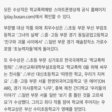
모든 수상작은 학교폭력예방 스마트폰영상제 공식 홈페이지
(play.busan.com)에서 확인할 수 있다.
부문별 대상 작품 외에 최우수상은 △초등 부문 부산 부암초
등학교 ‘그녀의 실체’ △중·고등 부문 경기 동일공업고등학교
‘친구와 괴물 사이에서’ △일반 부문 경기 예술창작소 가로수
포엠 ‘초능력자들’에게 돌아갔다.
또 우수상은 △초등 부문 싱가포르 한국국제학교 ‘학교폭력
멈춰!’ △부산교육대학부설초등학교 ‘학교폭력 0을 위해 싸우
는 전사들’ △부산 대신초등학교 ‘따뜻한 학교, 우리가 지켜
요’ △중·고등 부문 서울 한영외국어고등학교 ‘온 에어’(ON
AIR), 경기 미사중학교 ‘나무’, 충북 제천 간디학교 ‘우리들의
이야기’ △일반 부문 서울 일반 ‘보기 중 틀린 것을 고르세
요’가 수상했다. 그리고 최다 작품 참여 학교에 주어지는 우
수학교상은 부산 수미초등학교가 영예를 얻었다.