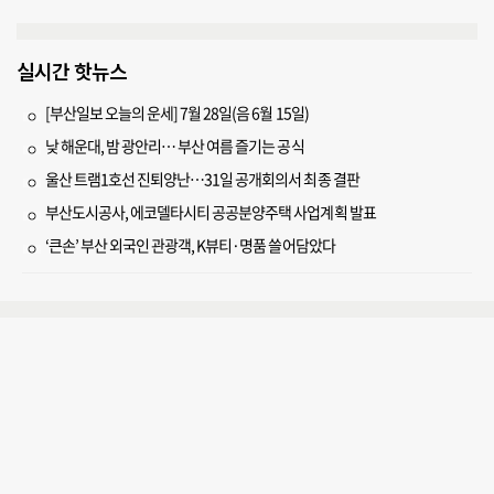
실시간 핫뉴스
[부산일보 오늘의 운세] 7월 28일(음 6월 15일)
낮 해운대, 밤 광안리… 부산 여름 즐기는 공식
울산 트램1호선 진퇴양난…31일 공개회의서 최종 결판
부산도시공사, 에코델타시티 공공분양주택 사업계획 발표
‘큰손’ 부산 외국인 관광객, K뷰티·명품 쓸어담았다