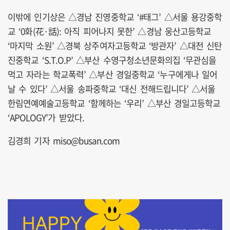
이밖에 인기상은 △경남 진영중학교 ‘#태그’ △서울 용강중학
교 ‘0화(花·話): 아직 피어나지 못한’ △경남 웅산고등학교
‘마지막 소원’ △경북 상주여자고등학교 ‘방관자’ △대전 신탄
진중학교 ‘S.T.O.P’ △부산 수영구청소년문화의집 ‘무관심을
먹고 자라는 학교폭력’ △부산 경일중학교 ‘누구에게나 일어
날 수 있다’ △서울 송파중학교 ‘대신 전해드립니다’ △서울
한림연예예술고등학교 ‘함께하는 ‘우리’ △부산 경일고등학교
‘APOLOGY’가 받았다.
김경희 기자 miso@busan.com